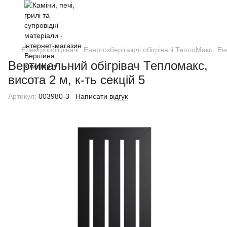
Електрообігрівачі
Енергозберігаючі обігрівачі ТеплоМакс
Ен
Вертикальний обігрівач Тепломакс,
висота 2 м, к-ть секцій 5
Артикул:
003980-3
Написати відгук