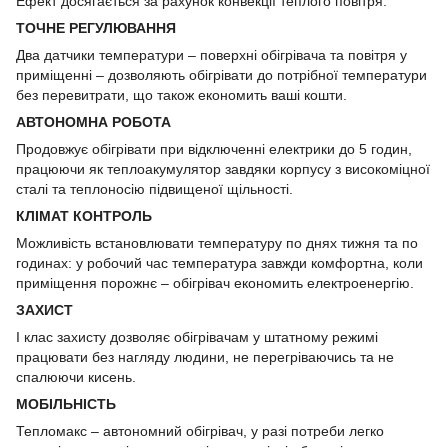
Ефект досягається за рахунок конвекції теплого повітря.
ТОЧНЕ РЕГУЛЮВАННЯ
Два датчики температури – поверхні обігрівача та повітря у
приміщенні – дозволяють обігрівати до потрібної температури
без перевитрати, що також економить ваші кошти.
АВТОНОМНА РОБОТА
Продовжує обігрівати при відключенні електрики до 5 годин,
працюючи як теплоакумулятор завдяки корпусу з високоміцної
сталі та теплоносію підвищеної щільності.
КЛІМАТ КОНТРОЛЬ
Можливість встановлювати температуру по днях тижня та по
годинах: у робочий час температура завжди комфортна, коли
приміщення порожнє – обігрівач економить електроенергію.
ЗАХИСТ
I клас захисту дозволяє обігрівачам у штатному режимі
працювати без нагляду людини, не перегріваючись та не
спалюючи кисень.
МОБІЛЬНІСТЬ
Тепломакс – автономний обігрівач, у разі потреби легко