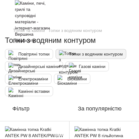
Топки та каміни
Топки з водяним контуром
Топки з водяним контуром
Повітряні топки
Топки з водяним контуром
Дизайнерські каміни
Газові каміни
Електрокаміни
Біокаміни
Камінні вставки
Фільтр
За популярністю