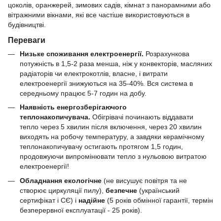
цоколів, оранжерей, зимових садів, кімнат з панорамними або
вітражними вікнами, які все частіше використовуються в
будівництві.
Переваги
Низьке споживання електроенергії.
Розрахункова
потужність
в 1,5-2 раза менша, ніж у конвекторів, масляних
радіаторів чи електрокотлів, власне, і витрати
електроенергії знижуються на 35-40%. Вся система в
середньому працює 5-7 годин на добу.
Наявність енергозберігаючого
теплонакопичувача.
Обігрівачі починають віддавати
тепло через 5 хвилин після включення, через 20 хвилин
виходять на робочу температуру, а завдяки керамічному
теплонакопичувачу остигають протягом 1,5 годин,
продовжуючи випромінювати тепло з нульовою витратою
електроенергії!
Обладнання екологічне
(не висушує повітря та не
створює циркуляції пилу),
безпечне
(український
сертифікат і СЄ) і
надійне
(5 років обмінної гарантії, термін
безперервної експлуатації - 25 років).