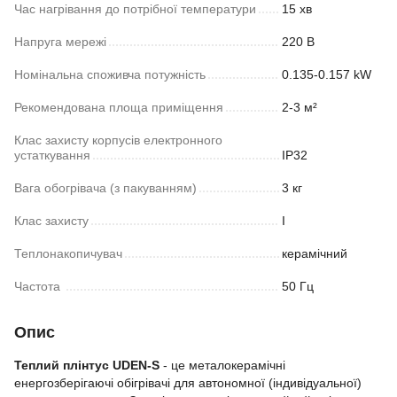
Час нагрівання до потрібної температури
15 хв
Напруга мережі
220 В
Номінальна споживча потужність
0.135-0.157 kW
Рекомендована площа приміщення
2-3 м²
Клас захисту корпусів електронного
устаткування
IP32
Вага обогрівача (з пакуванням)
3 кг
Клас захисту
I
Теплонакопичувач
керамічний
Частoта
50 Гц
Опис
Теплий плінтус UDEN-S
- це металокерамічні
енергозберігаючі обігрівачі для автономної (індивідуальної)