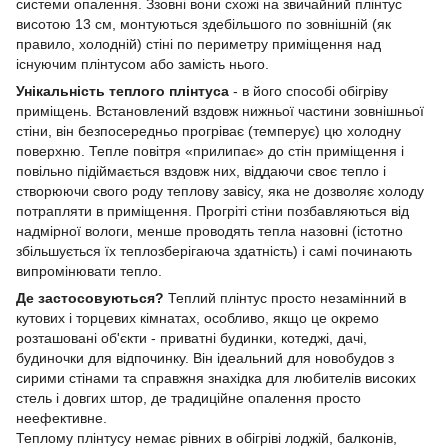
системи опалення. Ззовні вони схожі на звичайний плінтус
висотою 13 см, монтуються здебільшого по зовнішній (як
правило, холодній) стіні по периметру приміщення над
існуючим плінтусом або замість нього.
Унікальність теплого плінтуса
- в його способі обігріву
приміщень. Встановлений вздовж нижньої частини зовнішньої
стіни, він безпосередньо прогріває (темперує) цю холодну
поверхню. Тепле повітря «прилипає» до стін приміщення і
повільно підіймається вздовж них, віддаючи своє тепло і
створюючи свого роду теплову завісу, яка не дозволяє холоду
потрапляти в приміщення. Прогріті стіни позбавляються від
надмірної вологи, менше проводять тепла назовні (істотно
збільшується їх теплозберігаюча здатність) і самі починають
випромінювати тепло.
Де застосовуються?
Теплий плінтус просто незамінний в
кутових і торцевих кімнатах, особливо, якщо це окремо
розташовані об'єкти - приватні будинки, котеджі, дачі,
будиночки для відпочинку. Він ідеальний для новобудов з
сирими стінами та справжня знахідка для любителів високих
стель і довгих штор, де традиційне опалення просто
неефективне.
Теплому плінтусу немає рівних в обігріві лоджій, балконів,