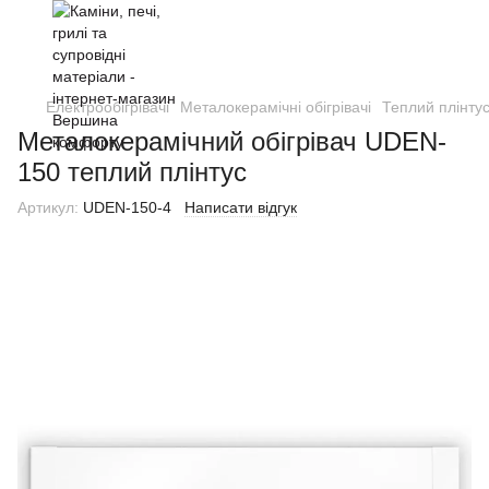
Електрообігрівачі
Металокерамічні обігрівачі
Теплий плінту
Металокерамічний обігрівач UDEN-
150 теплий плінтус
Артикул:
UDEN-150-4
Написати відгук