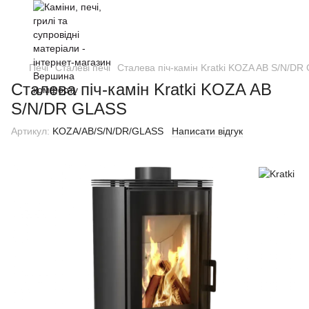
Печі
Сталеві печі
Сталева піч-камін Kratki KOZA AB S/N/DR
Сталева піч-камін Kratki KOZA AB
S/N/DR GLASS
Артикул:
KOZA/AB/S/N/DR/GLASS
Написати відгук