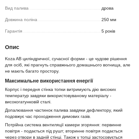
Вид палива
дрова
Довжина поліна
250 мм
Гарантія
5 років
Опис
Koza AB циліндричної, сучасної форми - це чудове рішення
для осіб, які прагнуть справжнього домашнього вогнища, але
не мають багато простору.
Максимальне використання енергії
Корпус і передня стінка топки витримують дію високих
температур завдяки використовуваному матеріалу -
високогатунковій сталі.
Допалювання частинок палива завдяки дефлектору, який
подовжує час проходження димових газів.
Потрійна система вентиляції камери згоряння: первинне
повітря - подається під рушт; вторинне повітря подається
через отвори в задній стінці. Також у топці застосовується