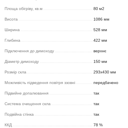
Площа обігріву, кв.м
80 м2
Висота
1086 мм
Ширина
528 мм
Глибина
422 мм
Підключення до димоходу
верхнє
Діаметр димоходу
150 мм
Розмір скла
293х430 мм
Можливість підведення повітря ззовні
передбачено
Підвийне допалювання
так
Система очищення скла
так
Подвійна стінка
так
ККД
78 %