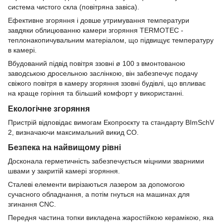
система чистого скла (повітряна завіса).
Ефективне згоряння і довше утримування температури
завдяки облицюванню камери згоряння TERMOTEC -
теплонакопичувальним матеріалом, що підвищує температуру
в камері.
Вбудований підвід повітря ззовні ø 100 з вмонтованою
заводською дросельною заслінкою, він забезпечує подачу
свіжого повітря в камеру згоряння ззовні будівлі, що впливає
на краще горіння та більший комфорт у використанні.
Екологічне згоряння
Пристрій відповідає вимогам Екопроєкту та стандарту BImSchV
2, визначаючи максимальний викид CO.
Безпека на найвищому рівні
Досконала герметичність забезпечується міцними зварними
швами у закритій камері згоряння.
Сталеві елементи вирізаються лазером за допомогою
сучасного обладнання, а потім гнуться на машинах для
згинання CNC.
Передня частина топки викладена жаростійкою керамікою, яка