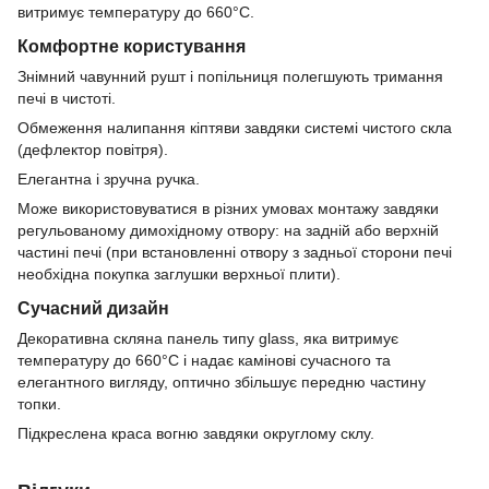
витримує температуру до 660°C.
Комфортне користування
Знімний чавунний рушт і попільниця полегшують тримання
печі в чистоті.
Обмеження налипання кіптяви завдяки системі чистого скла
(дефлектор повітря).
Елегантна і зручна ручка.
Може використовуватися в різних умовах монтажу завдяки
регульованому димохідному отвору: на задній або верхній
частині печі (при встановленні отвору з задньої сторони печі
необхідна покупка заглушки верхньої плити).
Сучасний дизайн
Декоративна скляна панель типу glass, яка витримує
температуру до 660°C і надає камінові сучасного та
елегантного вигляду, оптично збільшує передню частину
топки.
Підкреслена краса вогню завдяки округлому склу.