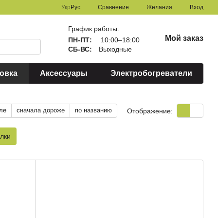
Сравнение
Укр
Рус
Желания
Вход
График работы:
Мой заказ
ПН-ПТ:
10:00–18:00
СБ-ВС:
Выходные
овка
Аксессуары
Электробогреватели
ле
сначала дороже
по названию
Отображение:
лки