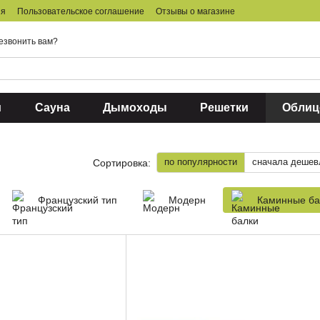
ия
Пользовательское соглашение
Отзывы о магазине
езвонить вам?
и
Сауна
Дымоходы
Решетки
Облиц
по популярности
сначала дешев
Сортировка:
Французский тип
Модерн
Каминные ба