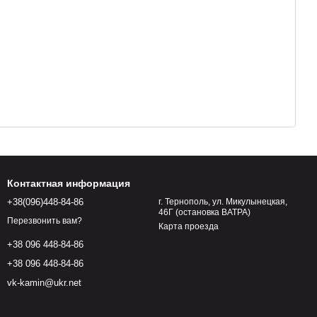
Контактная информация
+38(096)448-84-86
г. Тернополь, ул. Микулынецкая,
46Г (остановка ВАТРА)
Перезвонить вам?
Карта проезда
+38 096 448-84-86
+38 096 448-84-86
vk-kamin@ukr.net