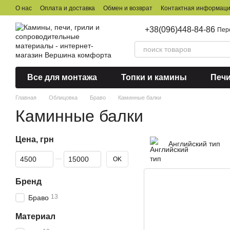
Перейти к основному контенту
О нас
Оплата и доставка
Обмен и возврат
Контактная информац
+38(096)448-84-86
Пер
Все для монтажа
Топки и камины
Печ
Главная
Облицовка
Браво
Каминные балки
Каминные балки
Цена, грн
Английский тип
От Цена, грн
До Цена, грн
OK
Бренд
13
Браво
Материал