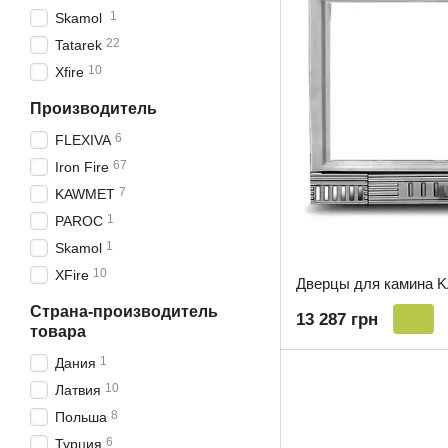
1
Skamol
22
Tatarek
10
Xfire
Производитель
6
FLEXIVA
67
Iron Fire
7
KAWMET
1
PAROC
1
Skamol
10
XFire
Дверцы для камина 
Страна-производитель
13 287 грн
товара
1
Дания
10
Латвия
8
Польша
6
Турция