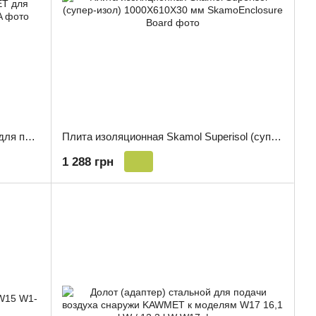
Долот (адаптер) стальной KAWMET для подачи воздуха снаружи W13A
Плита изоляционная Skamol Superisol (супер-изол) 1000X610X30 мм
1 288 грн