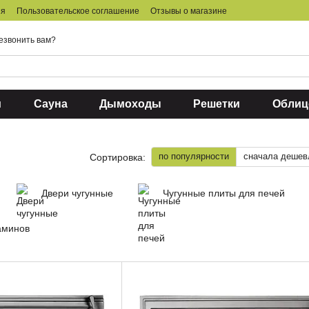
ия
Пользовательское соглашение
Отзывы о магазине
езвонить вам?
и
Сауна
Дымоходы
Решетки
Облиц
по популярности
сначала дешев
Сортировка:
Двери чугунные
Чугунные плиты для печей
аминов