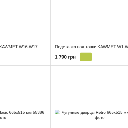
и KAWMET W16-W17
Подставка под топки KAWMET W1-
1 790 грн