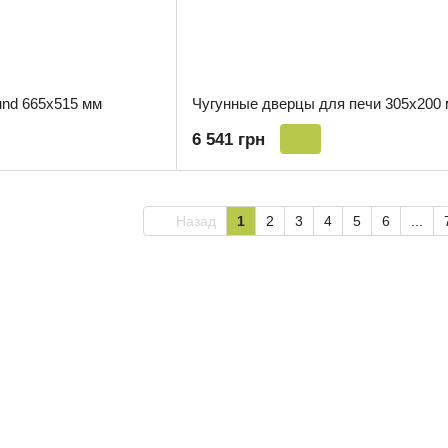
nd 665x515 мм
Чугунные дверцы для печи 305x200
6 541 грн
Назад
1
2
3
4
5
6
...