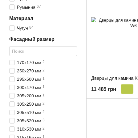
67
Румыния
Материал
84
Чугун
Фасадный размер
2
170х170 мм
2
250x270 мм
Дверцы для камина 
1
295х500 мм
1
300х470 мм
11 485 грн
1
305х200 мм
2
305х250 мм
2
305х510 мм
3
305х520 мм
2
310х530 мм
1
315х165 мм