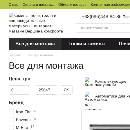
Перейти к основному контенту
О нас
Оплата и доставка
Обмен и возврат
Контактная информац
+38(096)448-84-86
Пер
Все для монтажа
Топки и камины
Печ
Главная
Все для монтажа
Все для монтажа
Цена, грн
Комплектующие
От Цена, грн
До Цена, грн
OK
Автоматика для к
Бренд
67
Iron Fire
14
Kawmet
13
M-Fire