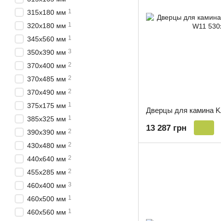
1
315х180 мм
1
320х180 мм
1
345х560 мм
3
350х390 мм
2
370х400 мм
2
370х485 мм
2
370х490 мм
1
375х175 мм
Дверцы для камина 
1
385х325 мм
13 287 грн
2
390х390 мм
2
430х480 мм
2
440х640 мм
2
455х285 мм
3
460x400 мм
1
460х500 мм
1
460х560 мм