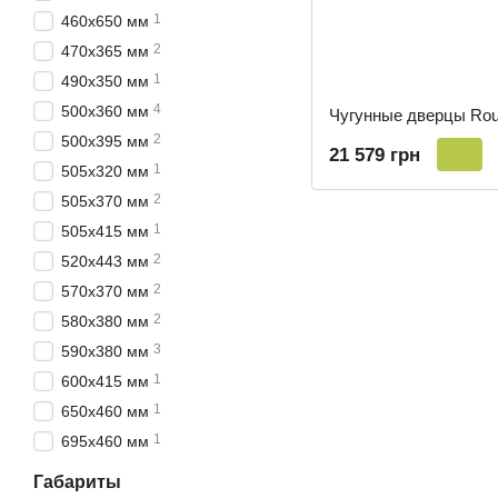
1
460х650 мм
2
470х365 мм
1
490х350 мм
4
500х360 мм
Чугунные дверцы Rou
2
500х395 мм
21 579 грн
1
505х320 мм
2
505х370 мм
1
505х415 мм
2
520х443 мм
2
570х370 мм
2
580х380 мм
3
590х380 мм
1
600х415 мм
1
650x460 мм
1
695х460 мм
Габариты