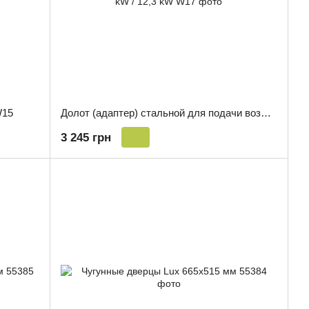
W15
Долот (адаптер) стальной для подачи воздуха снаружи KAWMET к моделям W17 16,1 kW / 12,3 kW
3 245 грн