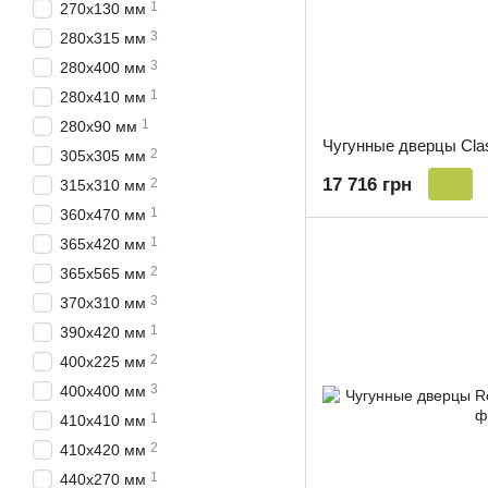
1
270х130 мм
3
280х315 мм
3
280х400 мм
1
280х410 мм
1
280х90 мм
Чугунные дверцы Cla
2
305х305 мм
17 716 грн
2
315х310 мм
1
360х470 мм
1
365х420 мм
2
365х565 мм
3
370х310 мм
1
390х420 мм
2
400х225 мм
3
400х400 мм
1
410х410 мм
2
410х420 мм
1
440х270 мм