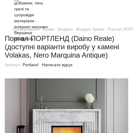
Облицювання
Браво
Модерн
Модерн Браво
Портал ПОРТЛ
Портал ПОРТЛЕНД (Daino Reale)
(доступні варіанти виробу у камені
Volakas, Nero Marquina Antique)
Артикул:
Portland
Написати відгук