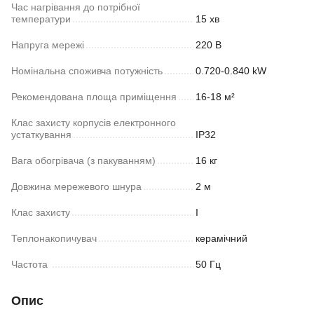
Час нагрівання до потрібної
температури
15 хв
Напруга мережі
220 В
Номінальна споживча потужність
0.720-0.840 kW
Рекомендована площа приміщення
16-18 м²
Клас захисту корпусів електронного
устаткування
IP32
Вага обогрівача (з пакуванням)
16 кг
Довжина мережевого шнура
2 м
Клас захисту
I
Теплонакопичувач
керамічний
Частoта
50 Гц
Опис