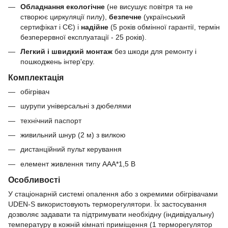
Обладнання екологічне
(не висушує повітря та не
створює циркуляції пилу),
безпечне
(український
сертифікат і СЄ) і
надійне
(5 років обмінної гарантії, термін
безперервної експлуатації - 25 років).
Легкий і швидкий монтаж
без шкоди для ремонту і
пошкоджень інтер'єру.
Комплектація
обігрівач
шурупи універсальні з дюбелями
технічний паспорт
живильний шнур (2 м) з вилкою
дистанційний пульт керування
елемент живлення типу ААА*1,5 В
Особливості
У стаціонарній системі опалення або з окремими обігрівачами
UDEN-S використовують терморегулятори. Їх застосування
дозволяє задавати та підтримувати необхідну (індивідуальну)
температуру в кожній кімнаті приміщення (1 терморегулятор