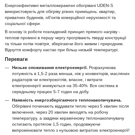
Енергоефективні металлокерамічні обогрівачі UDEN-S
використовують для обігріву різних приміщень: квартир,
приватних будинків, об'єктів комерційної нерухомості та
соціальної сфери.
В основу їх роботи покладений принцип прямого нагріву -
теплові промені в першу чергу прогрівають тверді конструкції
та тільки потім повітря, зберігаючи його живим і природним.
Відчуття комфорту настає при більш низькій температурі.
Переваги
Низьке споживання електроенергії.
Розрахункова
потужність
в 1,5-2 раза менша, ніж у конвекторів, масляних
радіаторів чи електрокотлів, власне, і витрати
електроенергії знижуються на 35-40%. Вся система в
середньому працює 5-7 годин на добу.
Наявність енергозберігаючого теплонакопичувача.
Обігрівачі починають віддавати тепло через 5 хвилин після
включення, через 20 хвилин виходять на робочу
температуру, а завдяки керамічному теплонакопичувачу
остигають протягом 1,5 годин, продовжуючи
випромінювати тепло з нульовою витратою електроенергії!