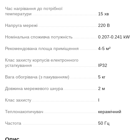
Час нагрівання до потрібної
температури
15 хв
Напруга мережі
220 В
Номінальна споживча потужність
0.207-0.241 kW
Рекомендована площа приміщення
4-5 м²
Клас захисту корпусів електронного
устаткування
IP32
Вага обогрівача (з пакуванням)
5 кг
Довжина мережевого шнура
2 м
Клас захисту
I
Теплонакопичувач
керамічний
Частoта
50 Гц
Опис