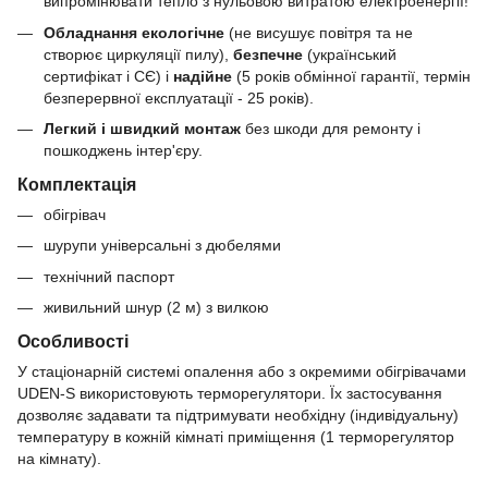
випромінювати тепло з нульовою витратою електроенергії!
Обладнання екологічне
(не висушує повітря та не
створює циркуляції пилу),
безпечне
(український
сертифікат і СЄ) і
надійне
(5 років обмінної гарантії, термін
безперервної експлуатації - 25 років).
Легкий і швидкий монтаж
без шкоди для ремонту і
пошкоджень інтер'єру.
Комплектація
обігрівач
шурупи універсальні з дюбелями
технічний паспорт
живильний шнур (2 м) з вилкою
Особливості
У стаціонарній системі опалення або з окремими обігрівачами
UDEN-S використовують терморегулятори. Їх застосування
дозволяє задавати та підтримувати необхідну (індивідуальну)
температуру в кожній кімнаті приміщення (1 терморегулятор
на кімнату).