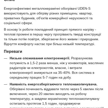
Енергоефективні металлокерамічні обогрівачі UDEN-S
використовують для обігріву різних приміщень: квартир,
приватних будинків, об'єктів комерційної нерухомості та
соціальної сфери.
В основу їх роботи покладений принцип прямого нагріву -
теплові промені в першу чергу прогрівають тверді конструкції
та тільки потім повітря, зберігаючи його живим і природним.
Відчуття комфорту настає при більш низькій температурі.
Переваги
Низьке споживання електроенергії.
Розрахункова
потужність
в 1,5-2 раза менша, ніж у конвекторів, масляних
радіаторів чи електрокотлів, власне, і витрати
електроенергії знижуються на 35-40%. Вся система в
середньому працює 5-7 годин на добу.
Наявність енергозберігаючого теплонакопичувача.
Обігрівачі починають віддавати тепло через 5 хвилин після
включення, через 20 хвилин виходять на робочу
температуру, а завдяки керамічному теплонакопичувачу
остигають протягом 1,5 годин, продовжуючи