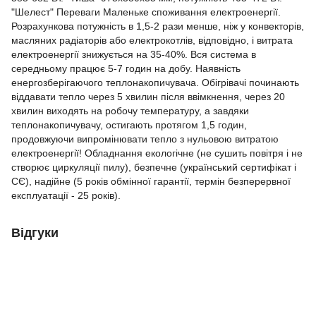
"Шелест" Переваги Маленьке споживання електроенергії.
Розрахункова потужність в 1,5-2 рази менше, ніж у конвекторів,
масляних радіаторів або електрокотлів, відповідно, і витрата
електроенергії знижується на 35-40%. Вся система в
середньому працює 5-7 годин на добу. Наявність
енергозберігаючого теплонакопичувача. Обігрівачі починають
віддавати тепло через 5 хвилин після ввімкнення, через 20
хвилин виходять на робочу температуру, а завдяки
теплонакопичувачу, остигають протягом 1,5 годин,
продовжуючи випромінювати тепло з нульовою витратою
електроенергії! Обладнання екологічне (не сушить повітря і не
створює циркуляції пилу), безпечне (український сертифікат і
СЄ), надійне (5 років обмінної гарантії, термін безперервної
експлуатації - 25 років).
Відгуки