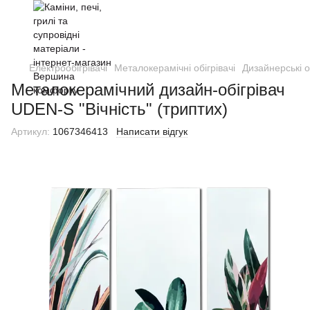
Електрообігрівачі
Металокерамічні обігрівачі
Дизайнерські 
Металокерамічний дизайн-обігрівач
UDEN-S "Вічність" (триптих)
Артикул:
1067346413
Написати відгук