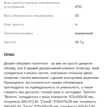
Клас захисту корпусів електронного
устаткування
IP32
Вага обогрівача (з пакуванням)
33
Клас захисту
I+
Теплонакопичувач
керамічний
Частoта
50 Гц
Опис
Дизайн-обігрівачі полиптихи - це вже не просто джерело
обігріву, але й цікавий декоративний елемент інтер'єру, який
складається з кількох частин, пов'язаних спільною ідеєю,
сюжетом, стилем виконання і єдиним кольоровим рішенням.
Приміщення, які опалюються такими обігрівачами,
претендують на індивідуальність та унікальність, а також
говорять про достаток і тонкий смак їх господаря. Триптих
"Вічність" складається з трьох елементів: 975х350х35 мм,
потужність 405-472 Вт. "Спокій" 978х475х35 мм, потужність
585-682 Вт. "Тиша" 975х350х35 мм, потужність 405-472 Вт.