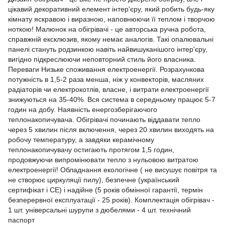
цікавий декоративний елемент інтер'єру, який робить будь-яку
кімнату яскравою і виразною, наповнюючи її теплом і творчою
ноткою! Малюнок на обігрівачі - це авторська ручна робота,
справжній ексклюзив, якому немає аналогів. Такі опалювальні
панелі стануть родзинкою навіть найвишуканішого інтер'єру,
вигідно підкреслюючи неповторний стиль його власника.
Переваги Низьке споживання електроенергії. Розрахункова
потужність в 1,5-2 раза менша, ніж у конвекторів, масляних
радіаторів чи електрокотлів, власне, і витрати електроенергії
знижуються на 35-40%. Вся система в середньому працює 5-7
годин на добу. Наявність енергозберігаючого
теплонакопичувача. Обігрівачі починають віддавати тепло
через 5 хвилин після включення, через 20 хвилин виходять на
робочу температуру, а завдяки керамічному
теплонакопичувачу остигають протягом 1,5 годин,
продовжуючи випромінювати тепло з нульовою витратою
електроенергії! Обладнання екологічне ( не висушує повітря та
не створює циркуляції пилу), безпечне (український
сертифікат і СЕ) і надійне (5 років обмінної гарантії, термін
безперервної експлуатації - 25 років). Комплектація обігрівач -
1 шт. універсальні шурупи з дюбелями - 4 шт. технічний
паспорт