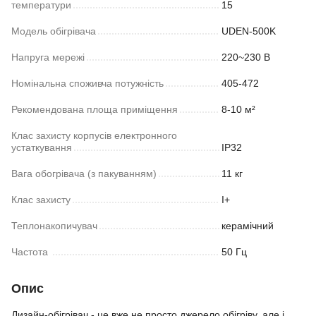
температури
15
Модель обігрівача
UDEN-500K
Напруга мережі
220~230 В
Номінальна споживча потужність
405-472
Рекомендована площа приміщення
8-10 м²
Клас захисту корпусів електронного
устаткування
IP32
Вага обогрівача (з пакуванням)
11 кг
Клас захисту
I+
Теплонакопичувач
керамічний
Частoта
50 Гц
Опис
Дизайн-обігрівач - це вже не просто джерело обігріву, але і