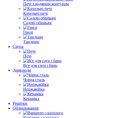
Печі з водяним контуром
Кахельні печі
Садові обірівачі
Грилі
Тандири
Сауна
Печі
Все для саун і бань
Димоходи
Чорна сталь
Нержавійка
Кераміка
Решітки
Облицювання
Варіанти з каталога