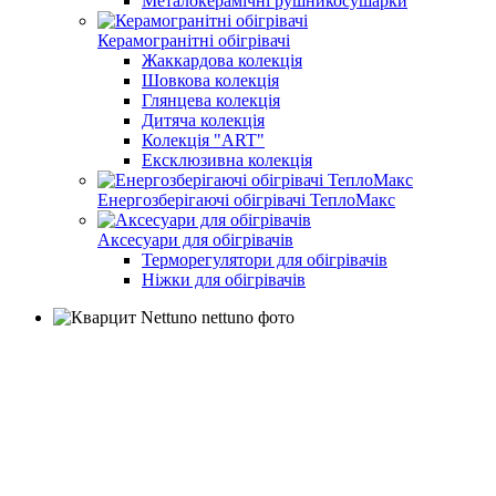
Металокерамічні рушникосушарки
Керамогранітні обігрівачі
Жаккардова колекція
Шовкова колекція
Глянцева колекція
Дитяча колекція
Колекція "ART"
Ексклюзивна колекція
Енергозберігаючі обігрівачі ТеплоМакс
Аксесуари для обігрівачів
Терморегулятори для обігрівачів
Ніжки для обігрівачів