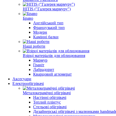
HITIS ("Галерея мармуру")
Браво
Англійський тип
Французький тип
Модерн
Камінні балки
Наші роботи
Взірці матеріалів для облицювання
Мармур
Граніт
Лабрадорит
Кварцовий агломерат
Аксесуари
Електрообігрівачі
Металокерамічні обігрівачі
Настінні обігрівачі
Теплий плінтус
Стельові обігрівачі
Дизайнерські обігрівачі з малюнками handmad