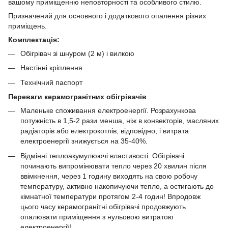
вашому приміщенню неповторності та особливого стилю.
Призначений для основного і додаткового опалення різних
приміщень.
Комплектація:
Обігрівач зі шнуром (2 м) і вилкою
Настінні кріплення
Технічний паспорт
Переваги керамогранітних обігрівачів
Маленьке споживання електроенергії. Розрахункова
потужність в 1,5-2 рази менша, ніж в конвекторів, масляних
радіаторів або електрокотлів, відповідно, і витрата
електроенергії знижується на 35-40%.
Відмінні теплоакумулюючі властивості. Обігрівачі
починають випромінювати тепло через 20 хвилин після
ввімкнення, через 1 годину виходять на свою робочу
температуру, активно накопичуючи тепло, а остигають до
кімнатної температури протягом 2-4 годин! Впродовж
цього часу керамогранітні обігрівачі продовжують
опалювати приміщення з нульовою витратою
електроенергії!