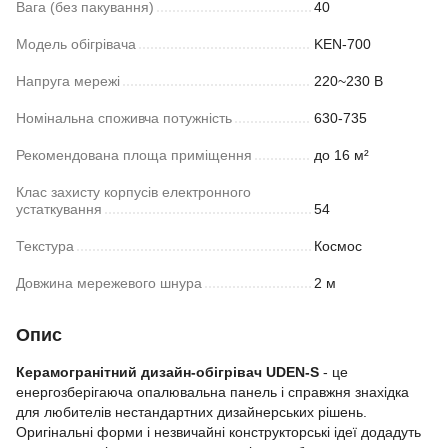
Вага (без пакування)
40
Модель обігрівача
KEN-700
Напруга мережі
220~230 В
Номінальна споживча потужність
630-735
Рекомендована площа приміщення
до 16 м²
Клас захисту корпусів електронного
устаткування
54
Текстура
Космос
Довжина мережевого шнура
2 м
Опис
Керамогранітний дизайн-обігрівач UDEN-S
- це
енергозберігаюча опалювальна панель і справжня знахідка
для любителів нестандартних дизайнерських рішень.
Оригінальні форми і незвичайні конструкторські ідеї додадуть