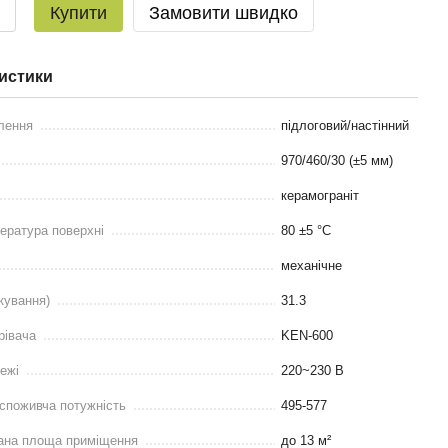
Купити
Замовити швидко
истики
лення
підлоговий/настінний
970/460/30 (±5 мм)
керамограніт
ература поверхні
80 ±5 °С
механічне
кування)
31.3
рівача
KEN-600
ежі
220~230 В
споживча потужність
495-577
ана площа приміщення
до 13 м²