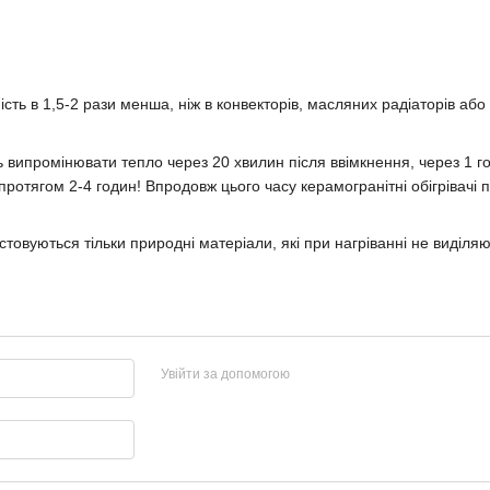
ь в 1,5-2 рази менша, ніж в конвекторів, масляних радіаторів або е
ть випромінювати тепло через 20 хвилин після ввімкнення, через 1 
 протягом 2-4 годин! Впродовж цього часу керамогранітні обігріва
стовуються тільки природні матеріали, які при нагріванні не виділяють
Увійти за допомогою