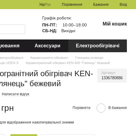
Порівняння
Укр
Рус
Бажання
Вхід
Графік роботи:
Мій кошик
ПН-ПТ:
10:00–18:00
СБ-НД:
Вихідні
цювання
Аксесуари
Електрообігрівачі
ектрообігрівачі
Керамогранітні обігрівачі
Глянцева колекція
кція UDEN-S
Керамогранітний обігрівач KEN-600 "Глянець" бежевий
огранітний обігрівач KEN-
Артикул
1336780886
Глянець" бежевий
Написати відгук
 грн
Порівняти
В бажання
для відображення накопичувальної знижки