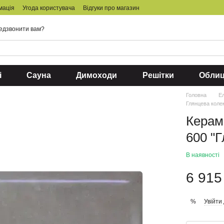
мація
Угода користувача
Відгуки про магазин
едзвонити вам?
і
Сауна
Димоходи
Решітки
Обли
Головна
Ел
Глянцева коле
Керам
600 "
В наявності
6 915
Увійти
%