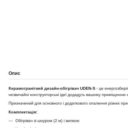
Опис
Керамогранітний дизайн-обігрівач UDEN-S
- це енергозбері
незвичайні конструкторські ідеї додадуть вашому приміщенню 
Призначений для основного і додаткового опалення різних пр
Комплектація:
Обігрівач зі шнуром (2 м) і вилкою