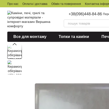
Перейти до основного контенту
Про нас
Оплата і доставка
Обмін та повернення
Контактна інфор
+38(096)448-84-86
Пер
Все для монтажу
Топки та каміни
Печ