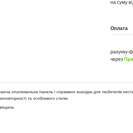
на суму в
Оплата
рахунку-
через
При
гаюча опалювальна панель і справжня знахідка для любителів нест
неповторності та особливого стилю.
иміщень.