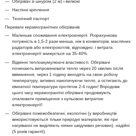
Обігрівач зі шнуром (2 м) і вилкою
Настінні кріплення
Технічний паспорт
Переваги керамогранітних обігрівачів
Маленьке споживання електроенергії. Розрахункова
потужність в 1,5-2 рази менша, ніж в конвекторів, масляних
радіаторів або електрокотлів, відповідно, і витрата
електроенергії знижується на 35-40%.
Відмінні теплоакумулюючі властивості. Обігрівачі
починають випромінювати тепло через 20 хвилин після
ввімкнення, через 1 годину виходять на свою робочу
температуру, активно накопичуючи тепло, а остигають до
кімнатної температури протягом 2-4 годин! Впродовж
цього часу керамогранітні обігрівачі продовжують
опалювати приміщення з нульовою витратою
електроенергії!
Обігрівачі пожежобезпечні, екологічні (у виробництві
використовуються тільки природні матеріали, які при
нагріванні не виділяють ніяких шкідливих речовин), надійні
(5 років гарантії).