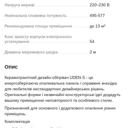
Напруга мережі
220~230 В
Номінальна споживча потужність
495-577
Рекомендована площа приміщення
до 13 м²
Клас захисту корпусів електронного
устаткування
54
Довжина мережевого шнура
2 м
Опис
Керамогранітний дизайн-обігрівач UDEN-S - це
енергозберігаюча опалювальна панель і справжня знахідка
для любителів нестандартних дизайнерських рішень.
Оригінальні форми і незвичайні конструкторські ідеї додадуть
вашому приміщенню неповторності та особливого стилю.
Призначений для основного і додаткового опалення різних
приміщень.
Комплектація