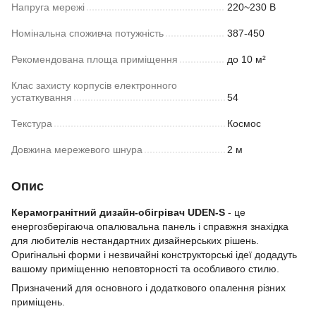
Напруга мережі
220~230 В
Номінальна споживча потужність
387-450
Рекомендована площа приміщення
до 10 м²
Клас захисту корпусів електронного
устаткування
54
Текстура
Космос
Довжина мережевого шнура
2 м
Опис
Керамогранітний дизайн-обігрівач UDEN-S
- це
енергозберігаюча опалювальна панель і справжня знахідка
для любителів нестандартних дизайнерських рішень.
Оригінальні форми і незвичайні конструкторські ідеї додадуть
вашому приміщенню неповторності та особливого стилю.
Призначений для основного і додаткового опалення різних
приміщень.