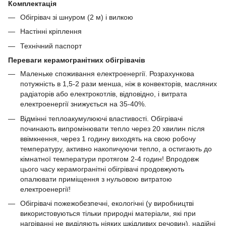
Комплектація
Обігрівач зі шнуром (2 м) і вилкою
Настінні кріплення
Технічний паспорт
Переваги керамогранітних обігрівачів
Маленьке споживання електроенергії. Розрахункова
потужність в 1,5-2 рази менша, ніж в конвекторів, масляних
радіаторів або електрокотлів, відповідно, і витрата
електроенергії знижується на 35-40%.
Відмінні теплоакумулюючі властивості. Обігрівачі
починають випромінювати тепло через 20 хвилин після
ввімкнення, через 1 годину виходять на свою робочу
температуру, активно накопичуючи тепло, а остигають до
кімнатної температури протягом 2-4 годин! Впродовж
цього часу керамогранітні обігрівачі продовжують
опалювати приміщення з нульовою витратою
електроенергії!
Обігрівачі пожежобезпечні, екологічні (у виробництві
використовуються тільки природні матеріали, які при
нагріванні не виділяють ніяких шкідливих речовин), надійні