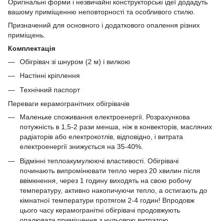
Оригінальні форми і незвичайні конструкторські ідеї додадуть
вашому приміщенню неповторності та особливого стилю.
Призначений для основного і додаткового опалення різних
приміщень.
Комплектація
Обігрівач зі шнуром (2 м) і вилкою
Настінні кріплення
Технічний паспорт
Переваги керамогранітних обігрівачів
Маленьке споживання електроенергії. Розрахункова
потужність в 1,5-2 рази менша, ніж в конвекторів, масляних
радіаторів або електрокотлів, відповідно, і витрата
електроенергії знижується на 35-40%.
Відмінні теплоакумулюючі властивості. Обігрівачі
починають випромінювати тепло через 20 хвилин після
ввімкнення, через 1 годину виходять на свою робочу
температуру, активно накопичуючи тепло, а остигають до
кімнатної температури протягом 2-4 годин! Впродовж
цього часу керамогранітні обігрівачі продовжують
опалювати приміщення з нульовою витратою