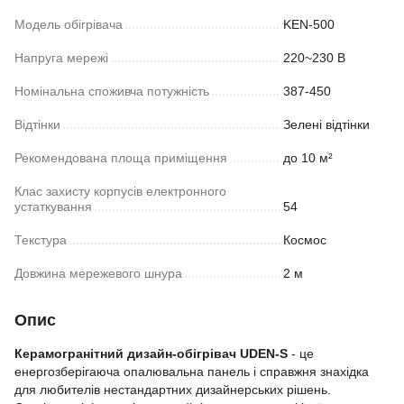
Модель обігрівача
KEN-500
Напруга мережі
220~230 В
Номінальна споживча потужність
387-450
Відтінки
Зелені відтінки
Рекомендована площа приміщення
до 10 м²
Клас захисту корпусів електронного
устаткування
54
Текстура
Космос
Довжина мережевого шнура
2 м
Опис
Керамогранітний дизайн-обігрівач UDEN-S
- це
енергозберігаюча опалювальна панель і справжня знахідка
для любителів нестандартних дизайнерських рішень.