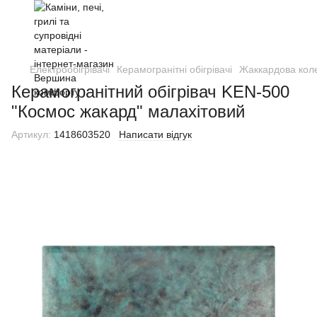
Електрообігрівачі
Керамогранітні обігрівачі
Жаккардова коле
Керамогранітний обігрівач KEN-500
"Космос жакард" малахітовий
Артикул:
1418603520
Написати відгук