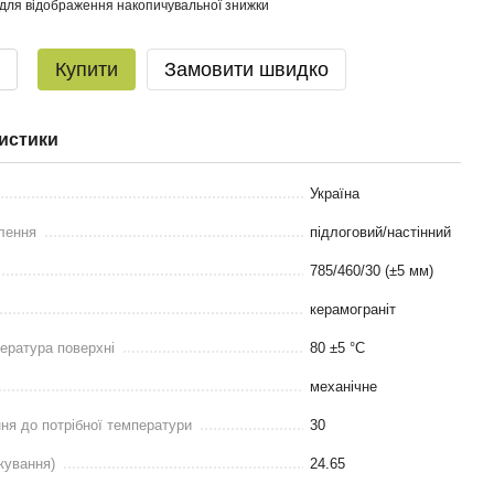
для відображення накопичувальної знижки
Купити
Замовити швидко
истики
Україна
лення
підлоговий/настінний
785/460/30 (±5 мм)
керамограніт
ература поверхні
80 ±5 °С
механічне
ння до потрібної температури
30
кування)
24.65