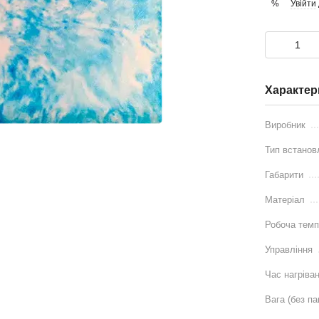
Увійти
%
Характер
Виробник
Тип встанов
Габарити
Матеріал
Робоча темп
Управління
Час нагріва
Вага (без па