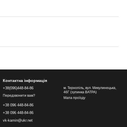
Контактна інформація
+38(096)448-84-86
м. Тернопіль, вул. Микулинецька,
46Г (зупинка ВАТРА)
Передзвонити вам?
Мапа проїзду
+38 096 448-84-86
+38 096 448-84-86
vk-kamin@ukr.net