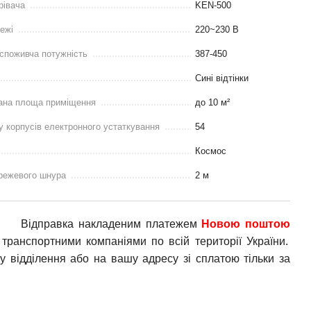
рівача
KEN-500
ежі
220~230 В
споживча потужність
387-450
Сині відтінки
ана площа приміщення
до 10 м²
у корпусів електронного устаткування
54
Космос
режевого шнура
2 м
Відправка накладеним платежем
Новою поштою
транспортними компаніями по всій території України.
у відділення або на вашу адресу зі сплатою тільки за