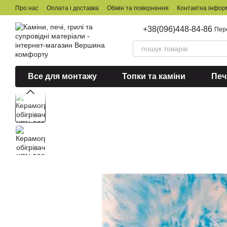
Перейти до основного контенту
Про нас
Оплата і доставка
Обмін та повернення
Контактна інфор
+38(096)448-84-86
Пер
Все для монтажу
Топки та каміни
Печ