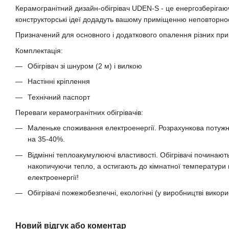
Керамогранітний дизайн-обігрівач UDEN-S - це енергозберігаю
конструкторські ідеї додадуть вашому приміщенню неповторнос
Призначений для основного і додаткового опалення різних пр
Комплектація:
Обігрівач зі шнуром (2 м) і вилкою
Настінні кріплення
Технічний паспорт
Переваги керамогранітних обігрівачів:
Маленьке споживання електроенергії. Розрахункова потужніст
на 35-40%.
Відмінні теплоакумулюючі властивості. Обігрівачі починаю
накопичуючи тепло, а остигають до кімнатної температури
електроенергії!
Обігрівачі пожежобезпечні, екологічні (у виробництві викори
Новий відгук або коментар