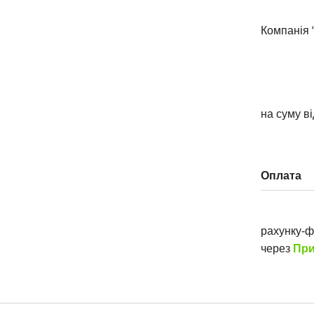
Компанія 
на суму в
Оплата
рахунку-
через
При