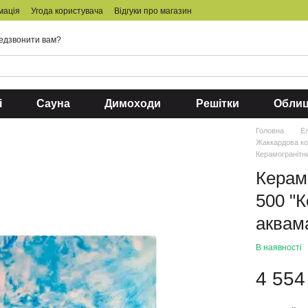
мація
Угода користувача
Відгуки про магазин
едзвонити вам?
і
Сауна
Димоходи
Решітки
Обли
Головна
Ел
Жаккардова к
Керамогранітн
Керам
500 "
аквам
В наявності
4 554