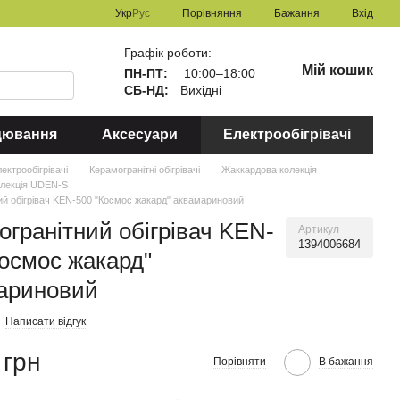
Порівняння
Укр
Рус
Бажання
Вхід
Графік роботи:
Мій кошик
ПН-ПТ:
10:00–18:00
СБ-НД:
Вихідні
цювання
Аксесуари
Електрообігрівачі
ектрообігрівачі
Керамогранітні обігрівачі
Жаккардова колекція
олекція UDEN-S
ий обігрівач KEN-500 "Космос жакард" аквамариновий
огранітний обігрівач KEN-
Артикул
1394006684
Космос жакард"
ариновий
Написати відгук
 грн
Порівняти
В бажання