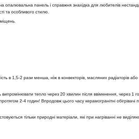
ча опалювальна панель і справжня знахідка для любителів нестанд
ті та особливого стилю.
иміщень.
ь в 1,5-2 рази менша, ніж в конвекторів, масляних радіаторів або е
ть випромінювати тепло через 20 хвилин після ввімкнення, через 1 
 протягом 2-4 годин! Впродовж цього часу керамогранітні обігріва
стовуються тільки природні матеріали, які при нагріванні не виділяють