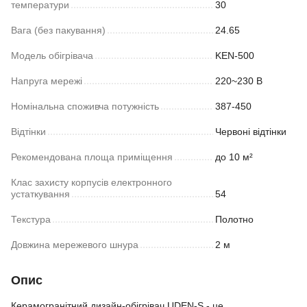
температури
30
Вага (без пакування)
24.65
Модель обігрівача
KEN-500
Напруга мережі
220~230 В
Номінальна споживча потужність
387-450
Відтінки
Червоні відтінки
Рекомендована площа приміщення
до 10 м²
Клас захисту корпусів електронного
устаткування
54
Текстура
Полотно
Довжина мережевого шнура
2 м
Опис
Керамогранітний дизайн-обігрівач UDEN-S - це