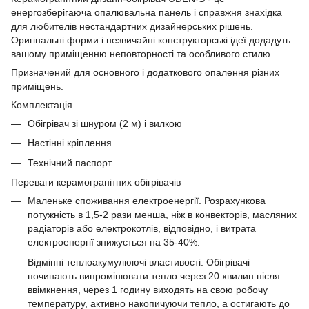
енергозберігаюча опалювальна панель і справжня знахідка
для любителів нестандартних дизайнерських рішень.
Оригінальні форми і незвичайні конструкторські ідеї додадуть
вашому приміщенню неповторності та особливого стилю.
Призначений для основного і додаткового опалення різних
приміщень.
Комплектація
Обігрівач зі шнуром (2 м) і вилкою
Настінні кріплення
Технічний паспорт
Переваги керамогранітних обігрівачів
Маленьке споживання електроенергії. Розрахункова
потужність в 1,5-2 рази менша, ніж в конвекторів, масляних
радіаторів або електрокотлів, відповідно, і витрата
електроенергії знижується на 35-40%.
Відмінні теплоакумулюючі властивості. Обігрівачі
починають випромінювати тепло через 20 хвилин після
ввімкнення, через 1 годину виходять на свою робочу
температуру, активно накопичуючи тепло, а остигають до