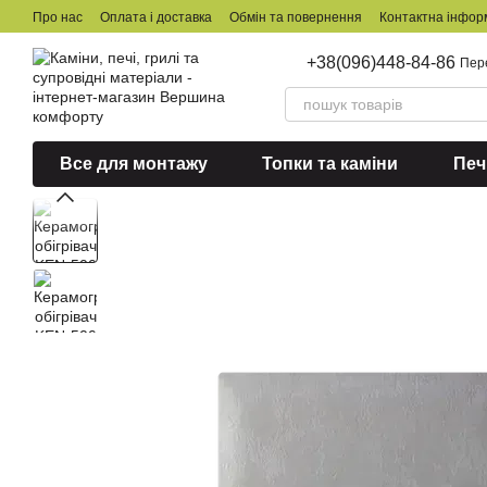
Перейти до основного контенту
Про нас
Оплата і доставка
Обмін та повернення
Контактна інфор
+38(096)448-84-86
Пер
Все для монтажу
Топки та каміни
Печ