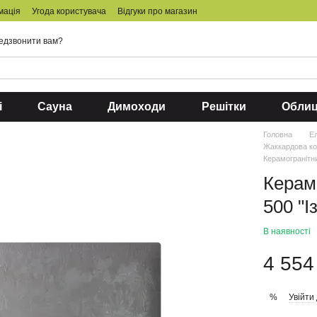
мація
Угода користувача
Відгуки про магазин
едзвонити вам?
і
Сауна
Димоходи
Решітки
Обли
Головна
Ел
Жаккардова к
Керамогранітн
Керам
500 "
В наявності
4 554
Увійти
%