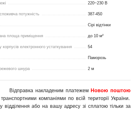
ежі
220~230 В
споживча потужність
387-450
Сірі відтінки
ана площа приміщення
до 10 м²
у корпусів електронного устаткування
54
Паморозь
режевого шнура
2 м
Відправка накладеним платежем
Новою поштою
транспортними компаніями по всій території України.
у відділення або на вашу адресу зі сплатою тільки за