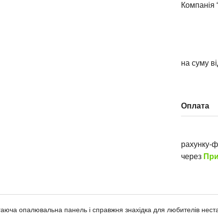
Компанія 
на суму в
Оплата
рахунку-
через
При
гаюча опалювальна панель і справжня знахідка для любителів нест