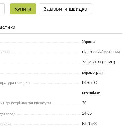
Купити
Замовити швидко
истики
Україна
лення
підлоговий/настінний
785/460/30 (±5 мм)
керамограніт
ература поверхні
80 ±5 °С
механічне
ння до потрібної температури
30
кування)
24.65
рівача
KEN-500