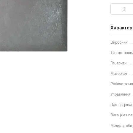
Характер
Виробник
Тип встанов
Габарити
Матеріал
Робоча темп
Управління
Час нагріва
Вага (без па
Модель обіг