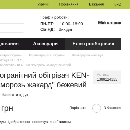
Порівняння
Укр
Рус
Бажання
Вхід
Графік роботи:
Мій кошик
ПН-ПТ:
10:00–18:00
СБ-НД:
Вихідні
цювання
Аксесуари
Електрообігрівачі
ектрообігрівачі
Керамогранітні обігрівачі
Жаккардова колекція
олекція UDEN-S
ий обігрівач KEN-500 "Ізморозь жакард" бежевий
огранітний обігрівач KEN-
Артикул
1389124333
Ізморозь жакард" бежевий
Написати відгук
 грн
Порівняти
В бажання
для відображення накопичувальної знижки