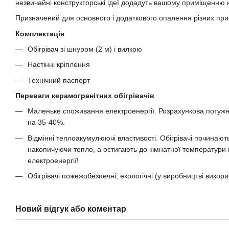
незвичайні конструкторські ідеї додадуть вашому приміщенню 
Призначений для основного і додаткового опалення різних пр
Комплектація
Обігрівач зі шнуром (2 м) і вилкою
Настінні кріплення
Технічний паспорт
Переваги керамогранітних обігрівачів
Маленьке споживання електроенергії. Розрахункова потужніст
на 35-40%.
Відмінні теплоакумулюючі властивості. Обігрівачі починаю
накопичуючи тепло, а остигають до кімнатної температури
електроенергії!
Обігрівачі пожежобезпечні, екологічні (у виробництві викори
Новий відгук або коментар