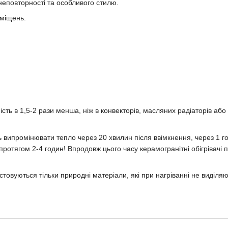
неповторності та особливого стилю.
иміщень.
ь в 1,5-2 рази менша, ніж в конвекторів, масляних радіаторів або е
ть випромінювати тепло через 20 хвилин після ввімкнення, через 1 
 протягом 2-4 годин! Впродовж цього часу керамогранітні обігріва
стовуються тільки природні матеріали, які при нагріванні не виділяють