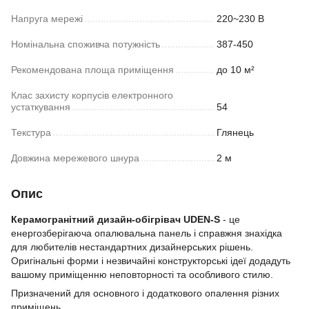
Напруга мережі
220~230 В
Номінальна споживча потужність
387-450
Рекомендована площа приміщення
до 10 м²
Клас захисту корпусів електронного
устаткування
54
Текстура
Глянець
Довжина мережевого шнура
2 м
Опис
Керамогранітний дизайн-обігрівач UDEN-S
- це
енергозберігаюча опалювальна панель і справжня знахідка
для любителів нестандартних дизайнерських рішень.
Оригінальні форми і незвичайні конструкторські ідеї додадуть
вашому приміщенню неповторності та особливого стилю.
Призначений для основного і додаткового опалення різних
приміщень.