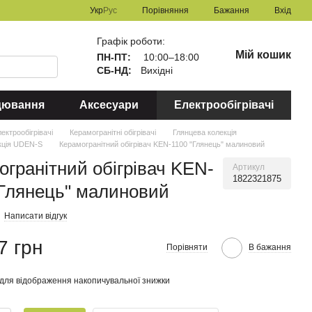
Порівняння
Укр
Рус
Бажання
Вхід
Графік роботи:
Мій кошик
ПН-ПТ:
10:00–18:00
СБ-НД:
Вихідні
цювання
Аксесуари
Електрообігрівачі
ектрообігрівачі
Керамогранітні обігрівачі
Глянцева колекція
кція UDEN-S
Керамогранітний обігрівач KEN-1100 "Глянець" малиновий
огранітний обігрівач KEN-
Артикул
1822321875
"Глянець" малиновий
Написати відгук
7 грн
Порівняти
В бажання
для відображення накопичувальної знижки