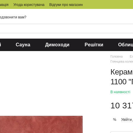
мація
Угода користувача
Відгуки про магазин
едзвонити вам?
і
Сауна
Димоходи
Решітки
Обли
Головна
Ел
Глянцева коле
Керам
1100 
В наявності
10 31
Увійти
%