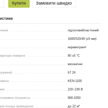
Купити
Замовити швидко
истики
лення
підлоговий/настінний
1600/520/40 (±5 мм)
керамограніт
ература поверхні
80 ±5 °С
механічне
кування)
67.24
рівача
KEN-1100
ежі
220~230 В
споживча потужність
900-1050
ана площа приміщення
до 22 м²