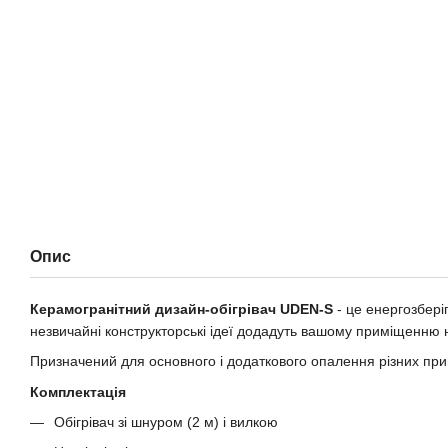
Опис
Керамогранітний дизайн-обігрівач UDEN-S
- це енергозбері
незвичайні конструкторські ідеї додадуть вашому приміщенню 
Призначений для основного і додаткового опалення різних пр
Комплектація
Обігрівач зі шнуром (2 м) і вилкою