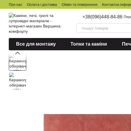
Перейти до основного контенту
Про нас
Оплата і доставка
Обмін та повернення
Контактна інфор
+38(096)448-84-86
Пер
Все для монтажу
Топки та каміни
Печ