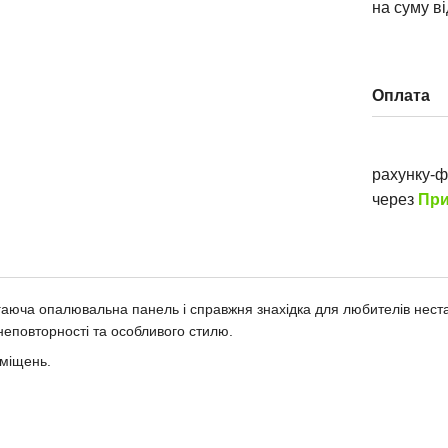
на суму в
Оплата
рахунку-
через
При
гаюча опалювальна панель і справжня знахідка для любителів нест
неповторності та особливого стилю.
иміщень.