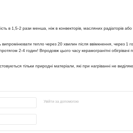
ь в 1,5-2 рази менша, ніж в конвекторів, масляних радіаторів або е
ть випромінювати тепло через 20 хвилин після ввімкнення, через 1 
 протягом 2-4 годин! Впродовж цього часу керамогранітні обігріва
стовуються тільки природні матеріали, які при нагріванні не виділяють
Увійти за допомогою