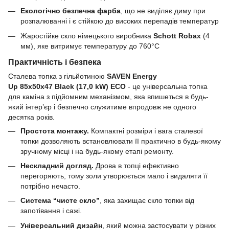
Екологічно безпечна фарба
, що не виділяє диму при
розпалюванні і є стійкою до високих перепадів температур
Жаростійке скло німецького виробника
Schott Robax
(4
мм), яке витримує температуру до 760°C
Практичність і безпека
Сталева топка з гільйотиною
SAVEN Energy
Up 85х50х47 Black (17,0 kW) ECO
- це універсальна топка
для каміна з підйомним механізмом, яка впишеться в будь-
який інтер’єр і безпечно служитиме впродовж не одного
десятка років.
Простота монтажу.
Компактні розміри і вага сталевої
топки дозволяють встановлювати її практично в будь-якому
зручному місці і на будь-якому етапі ремонту.
Нескладний догляд.
Дрова в топці ефективно
перегоряють, тому золи утворюється мало і видаляти її
потрібно нечасто.
Система “чисте скло”
, яка захищає скло топки від
запотівання і сажі.
Універсальний дизайн
, який можна застосувати у різних