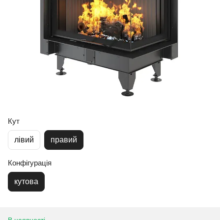
Кут
лівий
правий
Конфігурація
кутова