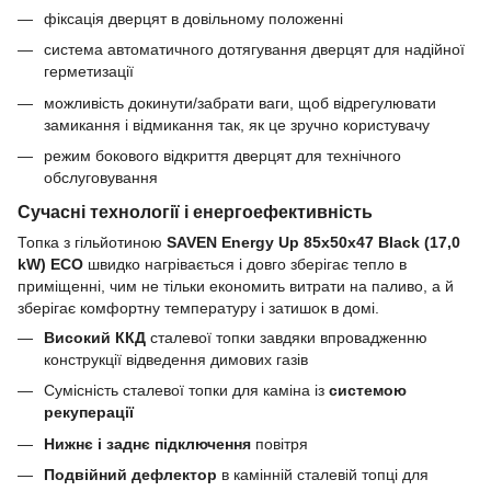
фіксація дверцят в довільному положенні
система автоматичного дотягування дверцят для надійної
герметизації
можливість докинути/забрати ваги, щоб відрегулювати
замикання і відмикання так, як це зручно користувачу
режим бокового відкриття дверцят для технічного
обслуговування
Сучасні технології і енергоефективність
Топка з гільйотиною
SAVEN Energy Up 85х50х47 Black (17,0
kW) ECO
швидко нагрівається і довго зберігає тепло в
приміщенні, чим не тільки економить витрати на паливо, а й
зберігає комфортну температуру і затишок в домі.
Високий ККД
сталевої топки завдяки впровадженню
конструкції відведення димових газів
Сумісність сталевої топки для каміна із
системою
рекуперації
Нижнє і заднє підключення
повітря
Подвійний дефлектор
в камінній сталевій топці для