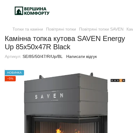
Топки та каміни
Повітряні топки
Повітряні топки SAVEN
Кам
Камінна топка кутова SAVEN Energy
Up 85х50х47R Black
Артикул:
SE/85/50/47/R/Up/BL
Написати відгук
НОВИНКА
−5%