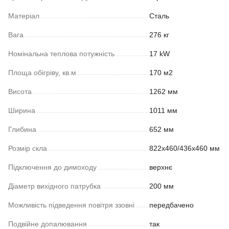
Матеріал
Сталь
Вага
276 кг
Номінальна теплова потужність
17 kW
Площа обігріву, кв.м
170 м2
Висота
1262 мм
Ширина
1011 мм
Глибина
652 мм
Розмір скла
822х460/436х460 мм
Підключення до димоходу
верхнє
Діаметр вихідного патрубка
200 мм
Можливість підведення повітря ззовні
передбачено
Подвійне допалювання
так