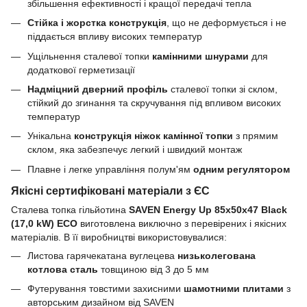
збільшення ефективності і кращої передачі тепла
Стійка і жорстка конструкція
, що не деформується і не
піддається впливу високих температур
Ущільнення сталевої топки
камінними шнурами
для
додаткової герметизації
Надміцний дверний профіль
сталевої топки зі склом,
стійкий до згинання та скручування під впливом високих
температур
Унікальна
конструкція ніжок камінної топки
з прямим
склом, яка забезпечує легкий і швидкий монтаж
Плавне і легке управління полум'ям
одним регулятором
Якісні сертифіковані матеріали з ЄС
Сталева топка гільйотина
SAVEN Energy Up 85х50х47 Black
(17,0 kW) ECO
виготовлена виключно з перевірених і якісних
матеріалів. В її виробництві використовувалися:
Листова гарячекатана вуглецева
низьколегована
котлова сталь
товщиною від 3 до 5 мм
Футерування товстими захисними
шамотними плитами
з
авторським дизайном від SAVEN