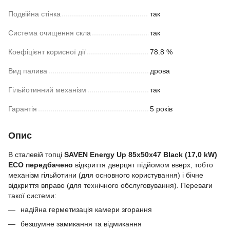
Подвійна стінка
так
Система очищення скла
так
Коефіцієнт корисної дії
78.8 %
Вид палива
дрова
Гільйотинний механізм
так
Гарантія
5 років
Опис
В сталевій топці
SAVEN Energy Up 85х50х47 Black (17,0 kW)
ECO передбачено
відкриття дверцят підйомом вверх, тобто
механізм гільйотини (для основного користування) і бічне
відкриття вправо (для технічного обслуговування). Переваги
такої системи:
надійна герметизація камери згорання
безшумне замикання та відмикання