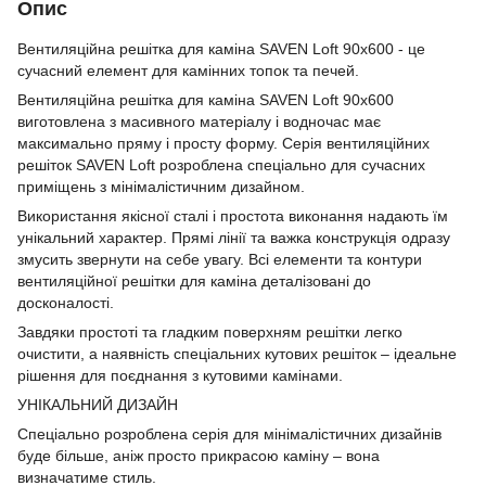
Опис
Вентиляційна решітка для каміна SAVEN Loft 90х600 - це
сучасний елемент для камінних топок та печей.
Вентиляційна решітка для каміна SAVEN Loft 90х600
виготовлена з масивного матеріалу і водночас має
максимально пряму і просту форму. Серія вентиляційних
решіток SAVEN Loft розроблена спеціально для сучасних
приміщень з мінімалістичним дизайном.
Використання якісної сталі і простота виконання надають їм
унікальний характер. Прямі лінії та важка конструкція одразу
змусить звернути на себе увагу. Всі елементи та контури
вентиляційної решітки для каміна деталізовані до
досконалості.
Завдяки простоті та гладким поверхням решітки легко
очистити, а наявність спеціальних кутових решіток – ідеальне
рішення для поєднання з кутовими камінами.
УНІКАЛЬНИЙ ДИЗАЙН
Спеціально розроблена серія для мінімалістичних дизайнів
буде більше, аніж просто прикрасою каміну – вона
визначатиме стиль.