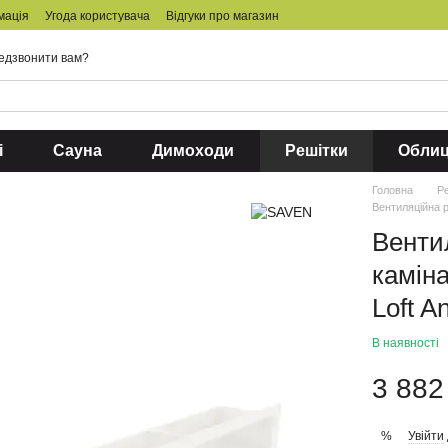
мація
Угода користувача
Відгуки про магазин
едзвонити вам?
і
Сауна
Димоходи
Решітки
Обли
Головна
Р
Вентиляційна р
Венти
камін
Loft A
В наявності
3 882
Увійти
%