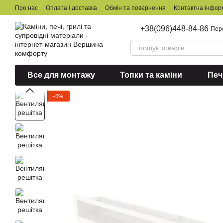
Перейти до основного контенту
Про нас
Оплата і доставка
Обмін та повернення
Контактна інфор
+38(096)448-84-86
Пер
Все для монтажу
Топки та каміни
Печ
−5%