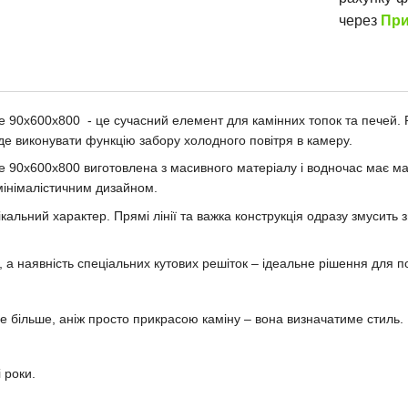
через
При
e 90х600х800 - це сучасний елемент для камінних топок та печей. 
буде виконувати функцію забору холодного повітря в камеру.
le 90х600х800 виготовлена з масивного матеріалу і водночас має м
мінімалістичним дизайном.
кальний характер. Прямі лінії та важка конструкція одразу змусить 
, а наявність спеціальних кутових решіток – ідеальне рішення для 
е більше, аніж просто прикрасою каміну – вона визначатиме стиль.
 роки.