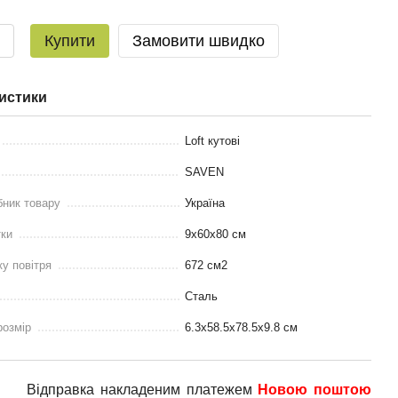
Купити
Замовити швидко
истики
Loft кутові
SAVEN
бник товару
Україна
тки
9х60х80 см
у повітря
672 см2
Сталь
розмір
6.3x58.5x78.5x9.8 см
Відправка накладеним платежем
Новою поштою