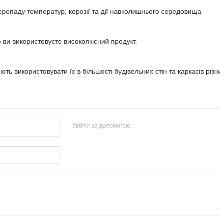
перепаду температур, корозії та дії навколишнього середовища
о ви використовуєте високоякісний продукт.
ь використовувати їх в більшості будівельних стін та каркасів різн
Увійти за допомогою