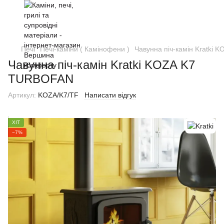
Печі
Печі-каміни ( Камінофени )
Чавунна піч-камін Kratki
Чавунна піч-камін Kratki KOZA K7
TURBOFAN
Артикул:
KOZA/K7/TF
Написати відгук
ХІТ
−7%