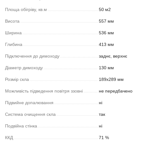
Площа обігріву, кв.м
50 м2
Висота
557 мм
Ширина
536 мм
Глибина
413 мм
Підключення до димоходу
заднє, верхнє
Діаметр димоходу
130 мм
Розмір скла
189х289 мм
Можливість підведення повітря ззовні
не передбачено
Підвийне допалювання
ні
Система очищення скла
так
Подвійна стінка
ні
ККД
71 %