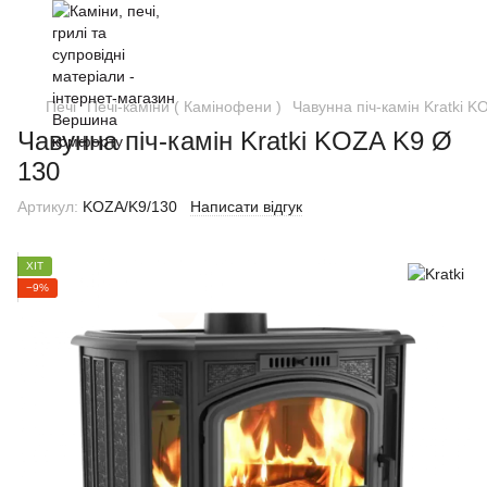
Печі
Печі-каміни ( Камінофени )
Чавунна піч-камін Kratki 
Чавунна піч-камін Kratki KOZA K9 Ø
130
Артикул:
KOZA/K9/130
Написати відгук
ХІТ
−9%