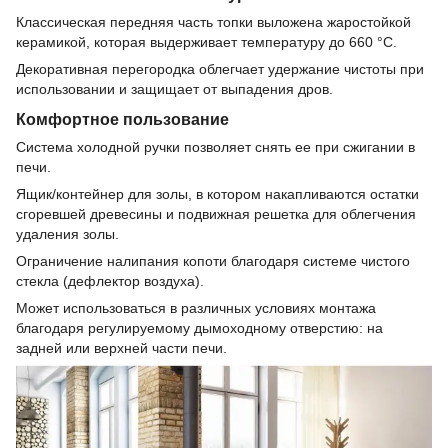
Классическая передняя часть топки выложена жаростойкой
керамикой, которая выдерживает температуру до 660 °C.
Декоративная перегородка облегчает удержание чистоты при
использовании и защищает от выпадения дров.
Комфортное пользование
Система холодной ручки позволяет снять ее при сжигании в
печи.
Ящик/контейнер для золы, в котором накапливаются остатки
сгоревшей древесины и подвижная решетка для облегчения
удаления золы.
Ограничение налипания копоти благодаря системе чистого
стекла (дефлектор воздуха).
Может использоваться в различных условиях монтажа
благодаря регулируемому дымоходному отверстию: на
задней или верхней части печи.