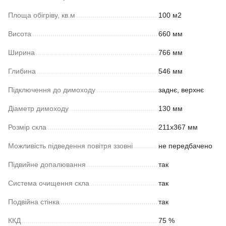
Площа обігріву, кв.м
100 м2
Висота
660 мм
Ширина
766 мм
Глибина
546 мм
Підключення до димоходу
заднє, верхнє
Діаметр димоходу
130 мм
Розмір скла
211х367 мм
Можливість підведення повітря ззовні
не передбачено
Підвийне допалювання
так
Система очищення скла
так
Подвійна стінка
так
ККД
75 %