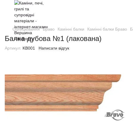
Облицювання
Браво
Камінні балки
Камінні балки Браво
Б
Балка дубова №1 (лакована)
Артикул:
KB001
Написати відгук