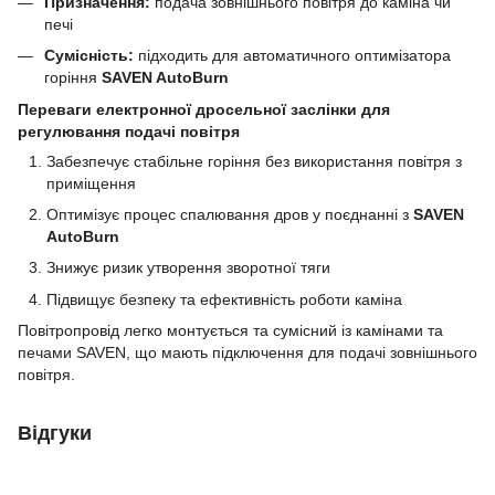
Призначення:
подача зовнішнього повітря до каміна чи
печі
Сумісність:
підходить для автоматичного оптимізатора
горіння
SAVEN AutoBurn
Переваги електронної дросельної заслінки для
регулювання подачі повітря
Забезпечує стабільне горіння без використання повітря з
приміщення
Оптимізує процес спалювання дров у поєднанні з
SAVEN
AutoBurn
Знижує ризик утворення зворотної тяги
Підвищує безпеку та ефективність роботи каміна
Повітропровід легко монтується та сумісний із камінами та
печами SAVEN, що мають підключення для подачі зовнішнього
повітря.
Відгуки