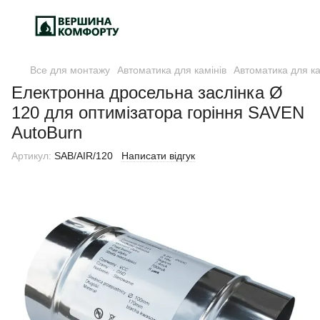
Все для монтажу
Автоматика для камінів
Автоматика для ка
Електронна дросельна заслінка Ø
120 для оптимізатора горіння SAVEN
AutoBurn
Артикул:
SAB/AIR/120
Написати відгук