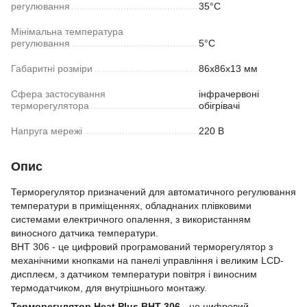
регулювання
35°С
Мінімальна температура
регулювання
5°C
Габаритні розміри
86х86х13 мм
Сфера застосування
інфрачервоні
терморегулятора
обігрівачі
Напруга мережі
220 В
Опис
Терморегулятор призначений для автоматичного регулювання
температури в приміщеннях, обладнаних плівковими
системами електричного опалення, з використанням
виносного датчика температури.
BHT 306 - це цифровий програмований терморегулятор з
механічними кнопками на панелі управління і великим LCD-
дисплеєм, з датчиком температури повітря і виносним
термодатчиком, для внутрішнього монтажу.
Терморегулятор Heat Plus BHT 306
- це цифровий,