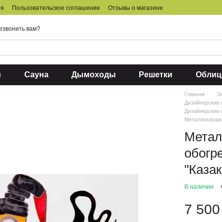
ия
Пользовательское соглашение
Отзывы о магазине
езвонить вам?
и
Сауна
Дымоходы
Решетки
Облиц
Главная
Э
Дизайнерские 
Дизайнерские
Металлокерами
Метал
обогр
"Казак
В наличии
7 500