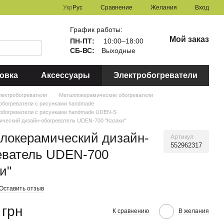
Сравнение
Укр
Рус
Желания
Вход
График работы:
Мой заказ
ПН-ПТ:
10:00–18:00
СБ-ВС:
Выходные
овка
Аксессуары
Электробогреватели
лектробогреватели
Металлокерамические обогреватели
обогреватели с рисунками handmade
 обогреватели с рисунками handmade UDEN-S
ческий дизайн-обогреватель UDEN-700 "Казаки"
локерамический дизайн-
Артикул
552962317
еватель UDEN-700
и"
Оставить отзыв
 грн
К сравнению
В желания