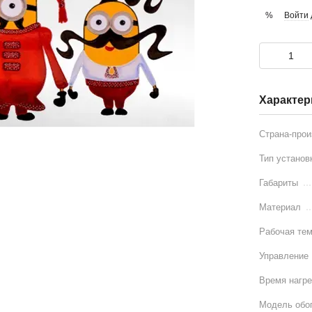
Войти
%
Характер
Страна-про
Тип установ
Габариты
Материал
Рабочая тем
Управление
Время нагр
Модель обо