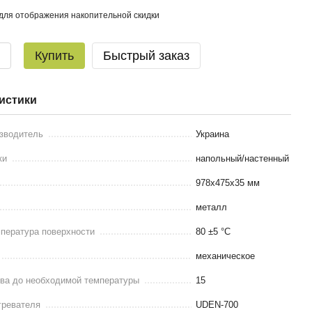
для отображения накопительной скидки
Купить
Быстрый заказ
истики
изводитель
Украина
ки
напольный/настенный
978х475х35 мм
металл
пература поверхности
80 ±5 °С
механическое
ева до необходимой температуры
15
гревателя
UDEN-700