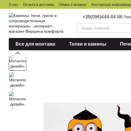
Перейти к основному контенту
О нас
Оплата и доставка
Обмен и возврат
Контактная информац
+38(096)448-84-86
Пер
Все для монтажа
Топки и камины
Печ