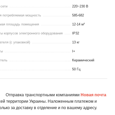
 сети
220~230 В
я потребляемая мощность
585-682
мая площадь помещения
12-14 м²
ы корпусов электронного оборудования
IP32
ателя (с упаковкой)
13 кг
ты
I+
итель
Керамический
50 Гц
Отправка транспортными компаниями
Новая почта
всей территории Украины. Наложенным платежом и
олько за доставку в отделение и по вашему адресу.