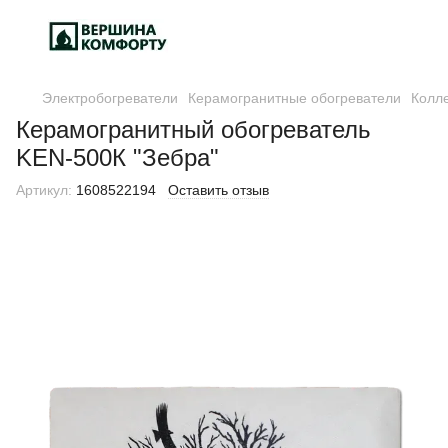
Электробогреватели
Керамогранитные обогреватели
Колл
Керамогранитный обогреватель
KEN-500К "Зебра"
Артикул:
1608522194
Оставить отзыв