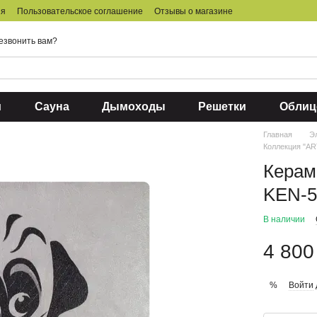
ия
Пользовательское соглашение
Отзывы о магазине
езвонить вам?
и
Сауна
Дымоходы
Решетки
Облиц
Главная
Э
Коллекция "A
Керам
KEN-5
В наличии
4 800
Войти
%