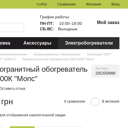
Сравнение
Укр
Рус
Желания
Вход
График работы:
Мой заказ
ПН-ПТ:
10:00–18:00
СБ-ВС:
Выходные
овка
Аксессуары
Электробогреватели
лектробогреватели
Керамогранитные обогреватели
Коллекция "ART"
RT" UDEN-S
Керамогранитный обогреватель KEN-500К "Мопс"
огранитный обогреватель
Артикул
2052058990
00К "Мопс"
Оставить отзыв
 грн
К сравнению
В желания
для отображения накопительной скидки