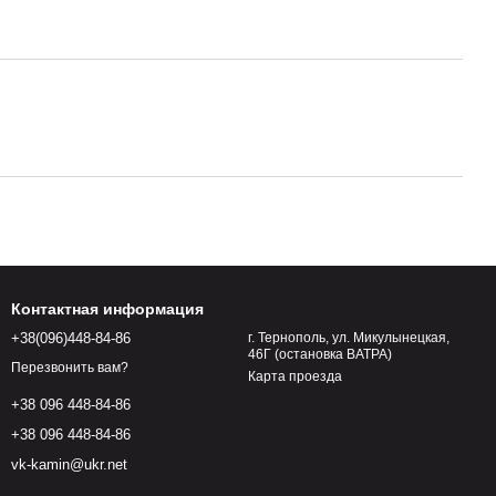
Контактная информация
+38(096)448-84-86
г. Тернополь, ул. Микулынецкая,
46Г (остановка ВАТРА)
Перезвонить вам?
Карта проезда
+38 096 448-84-86
+38 096 448-84-86
vk-kamin@ukr.net