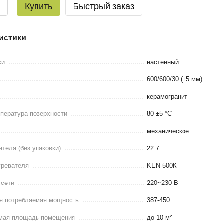
Купить
Быстрый заказ
истики
ки
настенный
600/600/30 (±5 мм)
керамогранит
пература поверхности
80 ±5 °С
механическое
ателя (без упаковки)
22.7
гревателя
KEN-500К
 сети
220~230 В
я потребляемая мощность
387-450
мая площадь помещения
до 10 м²