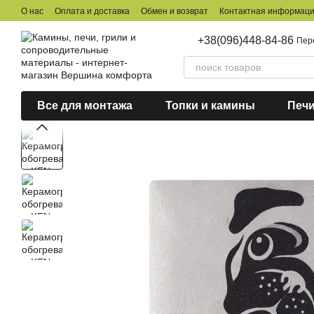
Перейти к основному контенту
О нас
Оплата и доставка
Обмен и возврат
Контактная информац
+38(096)448-84-86
Пер
Все для монтажа
Топки и камины
Печ