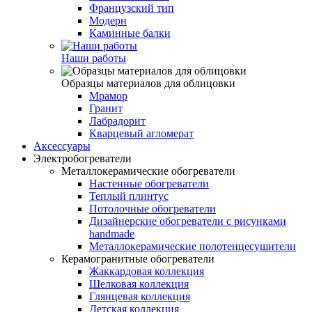
Французский тип
Модерн
Каминные балки
Наши работы
Образцы материалов для облицовки
Мрамор
Гранит
Лабрадорит
Кварцевый агломерат
Аксессуары
Электробогреватели
Металлокерамические обогреватели
Настенные обогреватели
Теплый плинтус
Потолочные обогреватели
Дизайнерские обогреватели с рисунками
handmade
Металлокерамические полотенцесушители
Керамогранитные обогреватели
Жаккардовая коллекция
Шелковая коллекция
Глянцевая коллекция
Детская коллекция