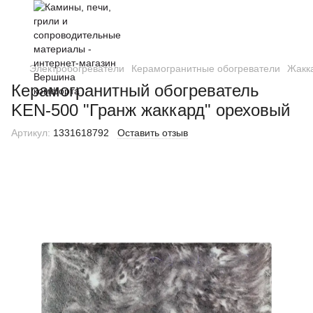
Электробогреватели
Керамогранитные обогреватели
Жакк
Керамогранитный обогреватель
KEN-500 "Гранж жаккард" ореховый
Артикул:
1331618792
Оставить отзыв