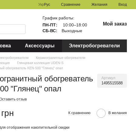
Сравнение
Укр
Рус
Желания
Вход
График работы:
Мой заказ
ПН-ПТ:
10:00–18:00
СБ-ВС:
Выходные
овка
Аксессуары
Электробогреватели
лектробогреватели
Керамогранитные обогреватели
лекция
Глянцевая коллекция UDEN-S
ый обогреватель KEN-500 "Глянец" опал
огранитный обогреватель
Артикул
1495515588
00 "Глянец" опал
Оставить отзыв
 грн
К сравнению
В желания
для отображения накопительной скидки