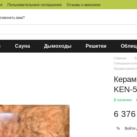
ия
Пользовательское соглашение
Отзывы о магазине
езвонить вам?
и
Сауна
Дымоходы
Решетки
Облиц
Главная
Э
Глянцевая кол
Керамогранитн
Керам
KEN-5
В наличии
6 376
Войти
%