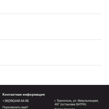
Контактная информация
+38(096)448-84-86
г. Тернополь, ул. Микулынецкая,
46Г (остановка ВАТРА)
Перезвонить вам?