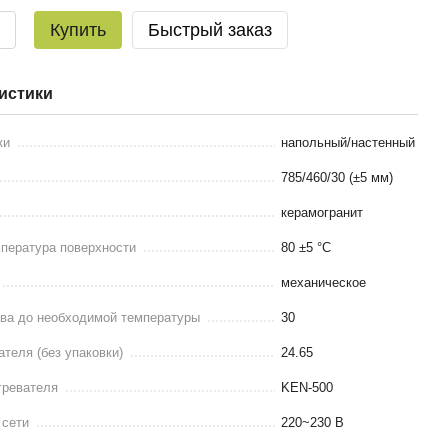
Купить
Быстрый заказ
истики
ки
напольный/настенный
785/460/30 (±5 мм)
керамогранит
пература поверхности
80 ±5 °С
механическое
ева до необходимой температуры
30
ателя (без упаковки)
24.65
гревателя
KEN-500
 сети
220~230 В