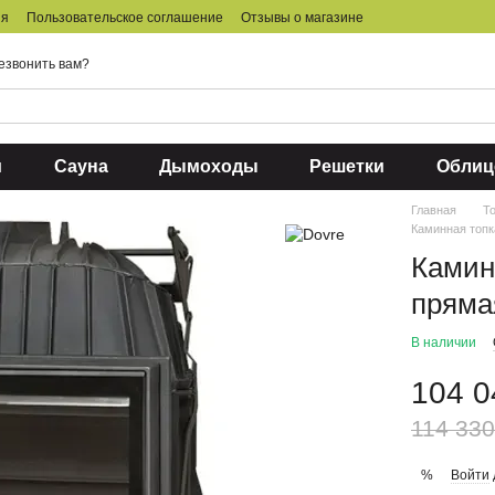
ия
Пользовательское соглашение
Отзывы о магазине
езвонить вам?
и
Сауна
Дымоходы
Решетки
Облиц
Главная
Т
Каминная топк
Камин
пряма
В наличии
104 0
114 330
Войти
%