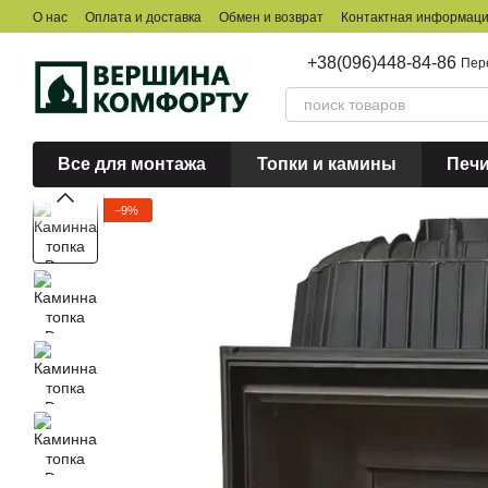
Перейти к основному контенту
О нас
Оплата и доставка
Обмен и возврат
Контактная информац
+38(096)448-84-86
Пер
Все для монтажа
Топки и камины
Печ
−9%