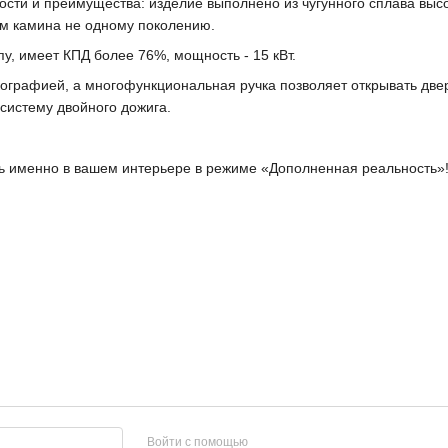
ти и преимущества: изделие выполнено из чугунного сплава высо
ем камина не одному поколению.
у, имеет КПД более 76%, мощность - 15 кВт.
графией, а многофункциональная ручка позволяет открывать дверц
истему двойного дожига.
еть именно в вашем интерьере в режиме «Дополненная реальность»
Войти с помощью