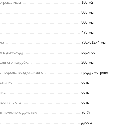
грева, кв.м
150 м2
805 мм
800 мм
473 мм
кла
730х512х4 мм
е к дымоходу
верхнее
одного патрубка
200 мм
ь подвода воздуха извне
предусмотрено
жигание
есть
нка
есть
ищення скла
есть
т полезного действия
76 %
а
дрова