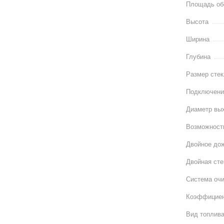
Площадь обо
Высота
Ширина
Глубина
Размер сте
Подключени
Диаметр вых
Возможност
Двойное до
Двойная сте
Система оч
Коэффициен
Вид топлив