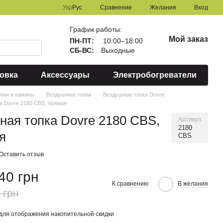
Сравнение
Укр
Рус
Желания
Вход
График работы:
Мой заказ
ПН-ПТ:
10:00–18:00
СБ-ВС:
Выходные
овка
Аксессуары
Электробогреватели
опки и камины
Воздушные топки
Воздушные топки Dovre
а Dovre 2180 CBS, прямая
ная топка Dovre 2180 CBS,
Артикул
2180
я
CBS
Оставить отзыв
40 грн
К сравнению
В желания
 грн
для отображения накопительной скидки