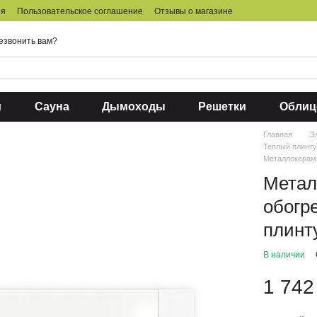
ия
Пользовательское соглашение
Отзывы о магазине
езвонить вам?
и
Сауна
Дымоходы
Решетки
Облиц
Главная
Э
Теплый плинт
Металлокерам
Метал
обогр
плинт
В наличии
1 742