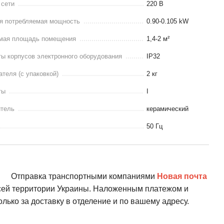
 сети
220 В
я потребляемая мощность
0.90-0.105 kW
мая площадь помещения
1,4-2 м²
ы корпусов электронного оборудования
IP32
ателя (с упаковкой)
2 кг
ты
I
итель
керамический
50 Гц
Отправка транспортными компаниями
Новая почта
всей территории Украины. Наложенным платежом и
олько за доставку в отделение и по вашему адресу.