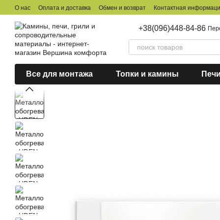
Перейти к основному контенту
О нас
Оплата и доставка
Обмен и возврат
Контактная информац
+38(096)448-84-86
Пер
Все для монтажа
Топки и камины
Печ