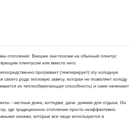
емы отопления. Внешне они похожи на обычный плинтус
ствующим плинтусом или вместо него.
непосредственно прогревает (темперирует) эту холодную
 своего рода тепловую завесу, которая не позволяет холоду
чивается их теплосберегающая способность) и сами начинают
кты - частные дома, коттеджи, дачи, домики для отдыха. Он
тор, где традиционное отопление просто неэффективно.
ражными окнами, которые все чаще используются в