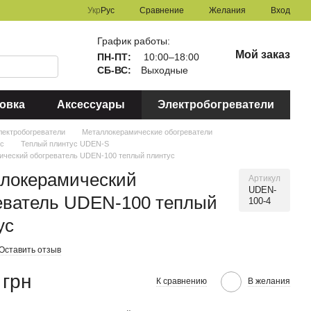
Сравнение
Укр
Рус
Желания
Вход
График работы:
Мой заказ
ПН-ПТ:
10:00–18:00
СБ-ВС:
Выходные
овка
Аксессуары
Электробогреватели
лектробогреватели
Металлокерамические обогреватели
ус
Теплый плинтус UDEN-S
ический обогреватель UDEN-100 теплый плинтус
локерамический
Артикул
UDEN-
еватель UDEN-100 теплый
100-4
ус
Оставить отзыв
 грн
К сравнению
В желания