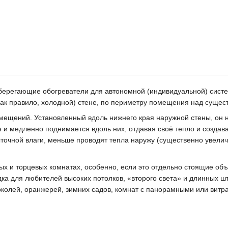
берегающие обогреватели для автономной (индивидуальной) сист
как правило, холодной) стене, по периметру помещения над суще
омещений. Установленный вдоль нижнего края наружной стены, он 
и медленно поднимается вдоль них, отдавая своё тепло и создавая
точной влаги, меньше проводят тепла наружу (существенно увели
х и торцевых комнатах, особенно, если это отдельно стоящие объе
ка для любителей высоких потолков, «второго света» и длинных ш
цоколей, оранжерей, зимних садов, комнат с панорамными или вит