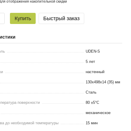
для отображения накопительной скидки
Купить
Быстрый заказ
истики
ель
UDEN-S
5 лет
ки
настенный
130х498х14 (35) мм
Сталь
пература поверхности
80 ±5°С
механическое
ева до необходимой температуры
15 мин