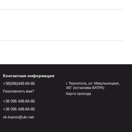
Контактная информация
+38(096)448-84-86
г. Тернополь, ул. Микулынецкая,
46Г (остановка ВАТРА)
Перезвонить вам?
Карта проезда
+38 096 448-84-86
+38 096 448-84-86
vk-kamin@ukr.net