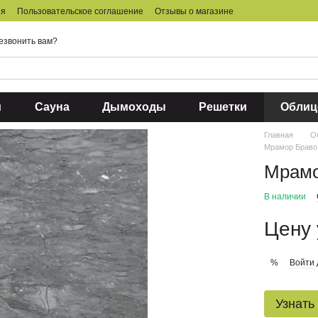
ия
Пользовательское соглашение
Отзывы о магазине
езвонить вам?
и
Сауна
Дымоходы
Решетки
Облиц
Главная
О
Мрамор Браво
Мрамор
В наличии
Цену 
Войти
%
Узнать