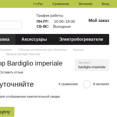
Сравнение
Укр
Рус
Желания
Вход
График работы:
Мой заказ
ПН-ПТ:
10:00–18:00
СБ-ВС:
Выходные
овка
Аксессуары
Электробогреватели
блицовка
Образцы материалов для облицовки
Мрамор
Мрамор Bardiglio imperiale
 Bardiglio imperiale
Артикул
bardiglio-imperiale
Оставить отзыв
уточняйте
К сравнению
В желания
для отображения накопительной скидки
 цену