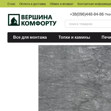
Перейти к основному контенту
О нас
Оплата и доставка
Обмен и возврат
Контактная информац
+38(096)448-84-86
Пер
Все для монтажа
Топки и камины
Печ