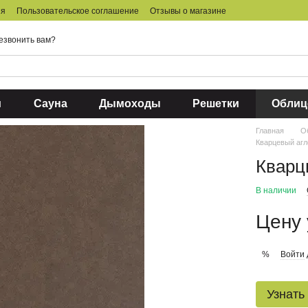
ия
Пользовательское соглашение
Отзывы о магазине
езвонить вам?
и
Сауна
Дымоходы
Решетки
Облиц
Главная
О
Кварцевый аг
Кварц
В наличии
Цену 
Войти
%
Узнать