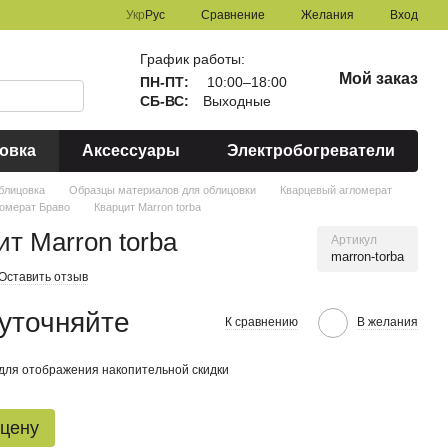
Сравнение
Укр
Рус
Желания
Вход
График работы:
Мой заказ
ПН-ПТ:
10:00–18:00
СБ-ВС:
Выходные
овка
Аксессуары
Электробогреватели
блицовка
Образцы материалов для облицовки
Кварцевый агломерат
ломерат Браво
Кварцит Marron torba
ит Marron torba
Артикул
marron-torba
Оставить отзыв
уточняйте
К сравнению
В желания
для отображения накопительной скидки
 цену