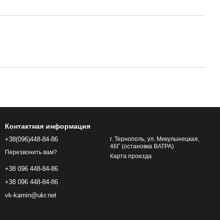
Контактная информация
+38(096)448-84-86
г. Тернополь, ул. Микулынецкая,
46Г (остановка ВАТРА)
Перезвонить вам?
Карта проезда
+38 096 448-84-86
+38 096 448-84-86
vk-kamin@ukr.net