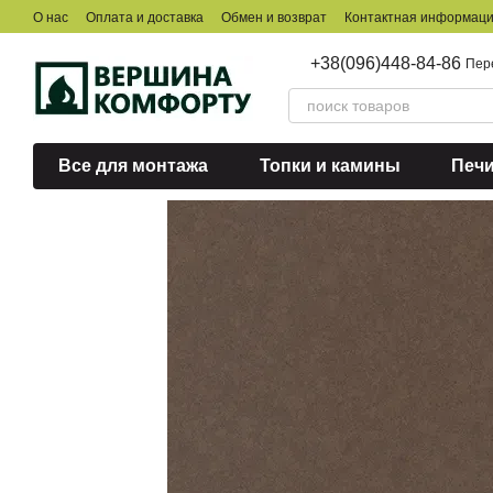
Перейти к основному контенту
О нас
Оплата и доставка
Обмен и возврат
Контактная информац
+38(096)448-84-86
Пер
Все для монтажа
Топки и камины
Печ