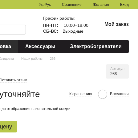
Сравнение
Укр
Рус
Желания
Вход
График работы:
Мой заказ
ПН-ПТ:
10:00–18:00
СБ-ВС:
Выходные
овка
Аксессуары
Электробогреватели
блицовка
Наши работы
266
Артикул
266
Оставить отзыв
уточняйте
К сравнению
В желания
для отображения накопительной скидки
 цену