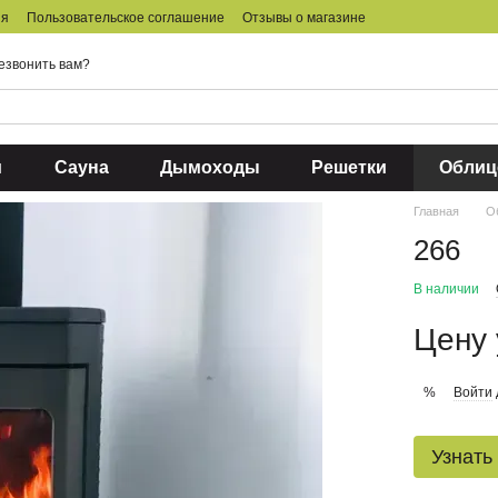
ия
Пользовательское соглашение
Отзывы о магазине
езвонить вам?
и
Сауна
Дымоходы
Решетки
Облиц
Главная
О
266
В наличии
Цену 
Войти
%
Узнать