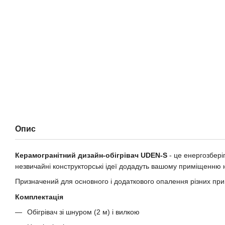
Опис
Керамогранітний дизайн-обігрівач UDEN-S
- це енергозбері
незвичайні конструкторські ідеї додадуть вашому приміщенню 
Призначений для основного і додаткового опалення різних пр
Комплектація
Обігрівач зі шнуром (2 м) і вилкою