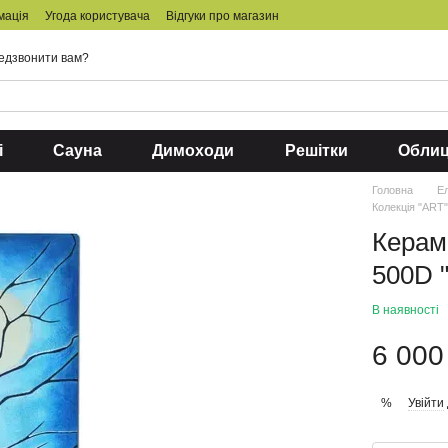
мація
Угода користувача
Відгуки про магазин
едзвонити вам?
і
Сауна
Димоходи
Решітки
Обли
Головна
Ел
Колекція "ART
Керам
500D "
В наявності
6 000
Увійти
%