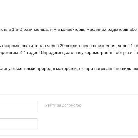
ь в 1,5-2 рази менша, ніж в конвекторів, масляних радіаторів або е
ть випромінювати тепло через 20 хвилин після ввімкнення, через 1 
 протягом 2-4 годин! Впродовж цього часу керамогранітні обігріва
стовуються тільки природні матеріали, які при нагріванні не виділяють
Увійти за допомогою