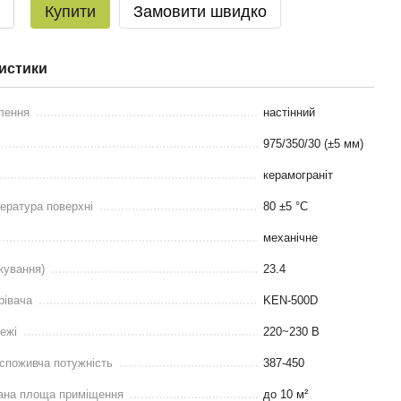
Купити
Замовити швидко
истики
лення
настінний
975/350/30 (±5 мм)
керамограніт
ература поверхні
80 ±5 °С
механічне
кування)
23.4
рівача
KEN-500D
ежі
220~230 В
споживча потужність
387-450
ана площа приміщення
до 10 м²