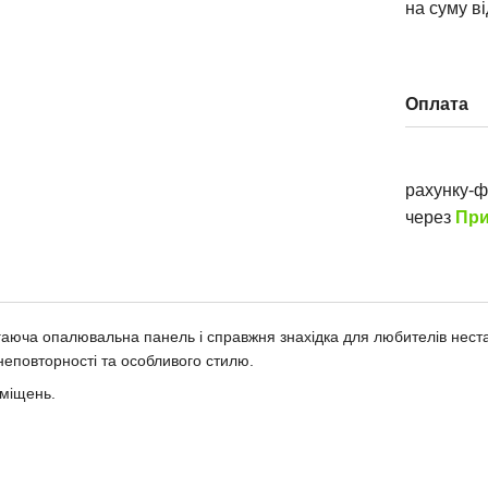
на суму в
Оплата
рахунку-
через
При
гаюча опалювальна панель і справжня знахідка для любителів нест
неповторності та особливого стилю.
иміщень.