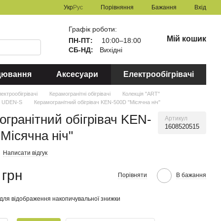
Порівняння
Укр
Рус
Бажання
Вхід
Графік роботи:
Мій кошик
ПН-ПТ:
10:00–18:00
СБ-НД:
Вихідні
цювання
Аксесуари
Електрообігрівачі
ектрообігрівачі
Керамогранітні обігрівачі
Колекція "ART"
" UDEN-S
Керамогранітний обігрівач KEN-500D "Місячна ніч"
огранітний обігрівач KEN-
Артикул
1608520515
Місячна ніч"
Написати відгук
 грн
Порівняти
В бажання
для відображення накопичувальної знижки