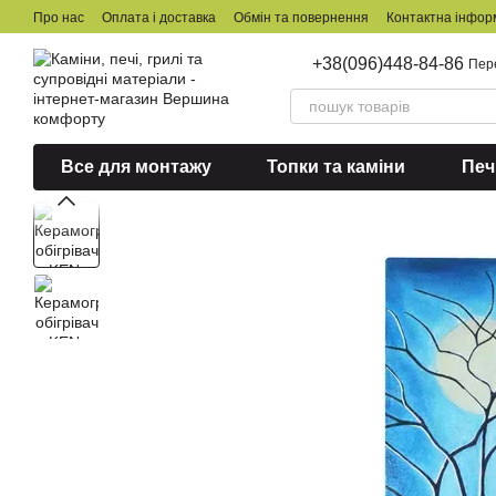
Перейти до основного контенту
Про нас
Оплата і доставка
Обмін та повернення
Контактна інфор
+38(096)448-84-86
Пер
Все для монтажу
Топки та каміни
Печ