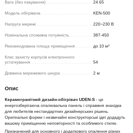
Вага (без пакування)
24.65
Модель обігрівача
KEN-500
Напруга мережі
220~230 В
Номінальна споживча потужність
387-450
Рекомендована площа приміщення
до 10 м²
Клас захисту корпусів електронного
устаткування
54
Довжина мережевого шнура
2 м
Опис
Керамогранітний дизайн-обігрівач UDEN-S
- це
енергозберігаюча опалювальна панель і справжня знахідка
для любителів нестандартних дизайнерських рішень.
Оригінальні форми і незвичайні конструкторські ідеї додадуть
вашому приміщенню неповторності та особливого стилю.
Призначений для основного і додаткового опалення різних