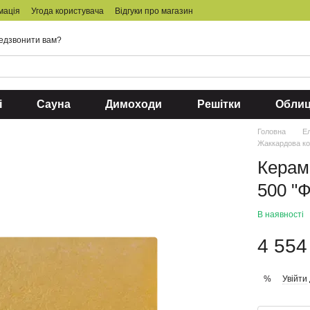
мація
Угода користувача
Відгуки про магазин
едзвонити вам?
і
Сауна
Димоходи
Решітки
Обли
Головна
Ел
Жаккардова к
Керам
500 "Ф
В наявності
4 554
Увійти
%