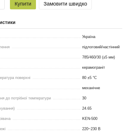
Купити
Замовити швидко
истики
Україна
лення
підлоговий/настінний
785/460/30 (±5 мм)
керамограніт
ература поверхні
80 ±5 °С
механічне
ння до потрібної температури
30
кування)
24.65
рівача
KEN-500
ежі
220~230 В