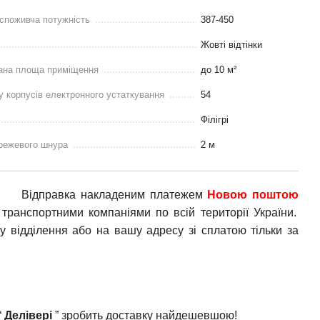
споживча потужність
387-450
Жовті відтінки
ана площа приміщення
до 10 м²
у корпусів електронного устаткування
54
Філігрі
режевого шнура
2 м
Відправка накладеним платежем
Новою поштою
транспортними компаніями по всій території України.
у відділення або на вашу адресу зі сплатою тільки за
“
Делівері
” зробить доставку найдешевшою!