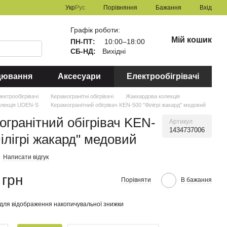
Порівняння
Укр
Рус
Бажання
Вхід
Графік роботи:
Мій кошик
ПН-ПТ:
10:00–18:00
СБ-НД:
Вихідні
цювання
Аксесуари
Електрообігрівачі
ектрообігрівачі
Керамогранітні обігрівачі
Жаккардова колекція
олекція UDEN-S
Керамогранітний обігрівач KEN-500 "Філігрі жакард" медовий
огранітний обігрівач KEN-
Артикул
1434737006
ілігрі жакард" медовий
Написати відгук
 грн
Порівняти
В бажання
для відображення накопичувальної знижки