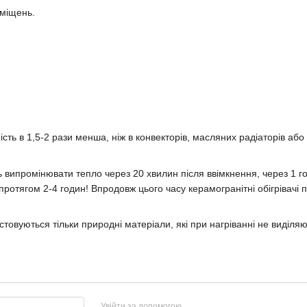
иміщень.
ь в 1,5-2 рази менша, ніж в конвекторів, масляних радіаторів або е
ть випромінювати тепло через 20 хвилин після ввімкнення, через 1 
 протягом 2-4 годин! Впродовж цього часу керамогранітні обігріва
стовуються тільки природні матеріали, які при нагріванні не виділяють
Увійти за допомогою