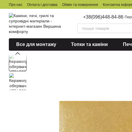
Перейти до основного контенту
Про нас
Оплата і доставка
Обмін та повернення
Контактна інфор
+38(096)448-84-86
Пер
Все для монтажу
Топки та каміни
Печ