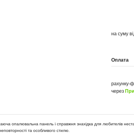
на суму в
Оплата
рахунку-
через
При
гаюча опалювальна панель і справжня знахідка для любителів нест
неповторності та особливого стилю.