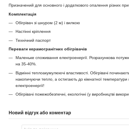
Призначений для основного і додаткового опалення різних пр
Комплектація
Обігрівач зі шнуром (2 м) і вилкою
Настінні кріплення
Технічний паспорт
Переваги керамогранітних обігрівачів
Маленьке споживання електроенергії. Розрахункова потужніст
на 35-40%.
Відмінні теплоакумулюючі властивості. Обігрівачі починаю
накопичуючи тепло, а остигають до кімнатної температури
електроенергії!
Обігрівачі пожежобезпечні, екологічні (у виробництві викори
Новий відгук або коментар