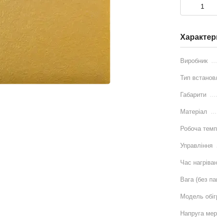
Характер
Виробник
Тип встанов
Габарити
Матеріал
Робоча темп
Управління
Час нагріва
Вага (без па
Модель обіг
Напруга мер